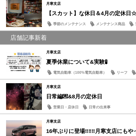
月寒支店
【スカット】な休日＆4月の定休日
季節のメンテナンス
メンテナンス商品
ドライブ情報
店舗記事新着
月寒支店
夏季休業について&実験🧪
電気自動車（100%電気自動車）
リーフ
月寒支店
日常編💌&8月の定休日
営業日・店休日
日常の出来事
月寒支店
16年ぶりに登場‼‼‼月寒支店にも