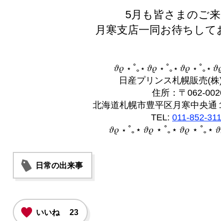
5月も皆さまのご
月寒支店一同お待ちして
𝜗𝜚 ⋆ ˚｡⋆ 𝜗𝜚 ⋆ ˚｡⋆ 𝜗𝜚 ⋆ ˚｡⋆ 𝜗
日産プリンス札幌販売(株
住所：〒062-002
北海道札幌市豊平区月寒中央通１
TEL:
011-852-31
‎𝜗𝜚 ⋆ ˚｡⋆ 𝜗𝜚 ⋆ ˚｡⋆ 𝜗𝜚 ⋆ ˚｡⋆ 
日常の出来事
いいね
23