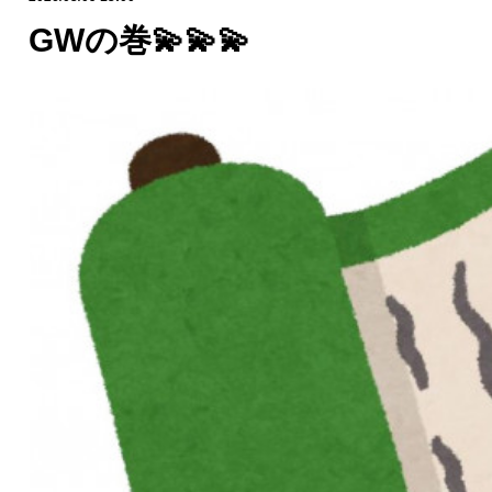
GWの巻💫💫💫