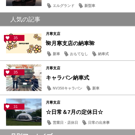
エルグランド
新型車
人気の記事
月寒支店
35
🌺月寒支店の納車🌺
新車
おもてなし
納車式
月寒支店
35
キャラバン納車式
NV350キャラバン
新車
月寒支店
31
☆日常＆7月の定休日☆
営業日・店休日
日常の出来事