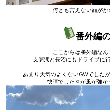
何とも言えない顔がか
番外編
ここからは番外編なん
支笏湖と長沼にもドライブに行
あまり天気のよくないGWでした
快晴でした🌞が風が強か