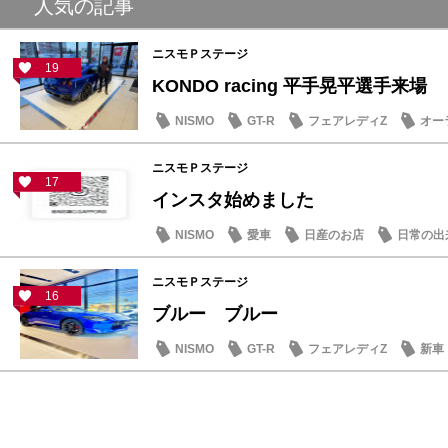
人気の記事
ニスモＰステージ
19
KONDO racing 平手晃平選手来場
NISMO
GT-R
フェアレディZ
オー
ニスモＰステージ
17
インスタ始めました
NISMO
愛車
日産のお店
日常の出
ニスモＰステージ
16
ブルー ブルー
NISMO
GT-R
フェアレディZ
新車