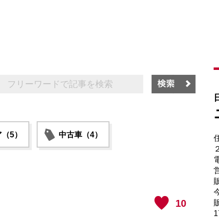
（5）
中古車（4）
電
販
10
販
1