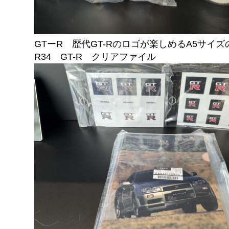
GTーR 歴代GT-Rのロゴが楽しめるA5サイ
R34 GT-R クリアファイル