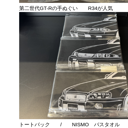
第二世代GT-Rの手ぬぐい R34が人気
トートバック / NISMO バスタオル