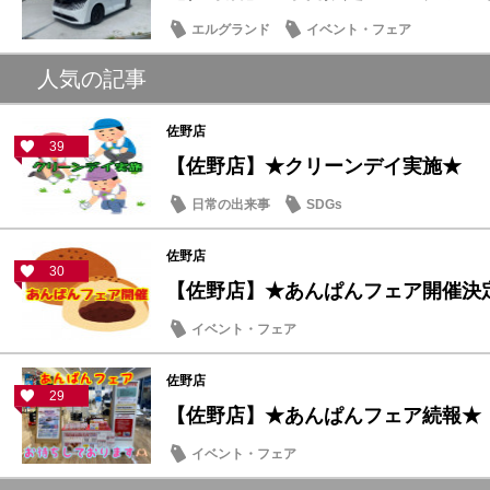
エルグランド
イベント・フェア
人気の記事
佐野店
39
【佐野店】★クリーンデイ実施★
日常の出来事
SDGs
佐野店
30
【佐野店】★あんぱんフェア開催決
イベント・フェア
佐野店
29
【佐野店】★あんぱんフェア続報★
イベント・フェア