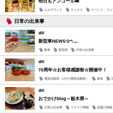
明日もアンコール🎋
エルグランド
キックス
イベント・フェ
日常の出来事
成田
新型車NEWS☆*:.｡.
新車
新型車
日常の出来事
成田
70周年☆お客様感謝祭☆開催中！
電気自動車（100%電気自動車）
新車
成田
おでかけblog～栃木県～
日常の出来事
ドライブ情報
話題の情報