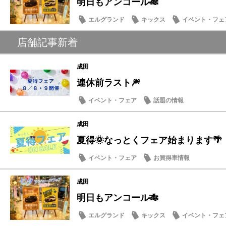
明日もアンコール🎋
エルグランド
キックス
イベント・フェ
店舗記事新着
成田
連休前ラスト🎆
イベント・フェア
話題の情報
成田
夏得🌞なっとくフェア始まります🌴
イベント・フェア
お買得車情報
成田
明日もアンコール🎋
エルグランド
キックス
イベント・フェ