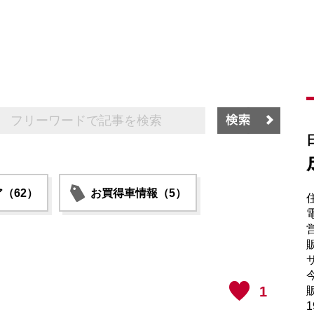
（62）
お買得車情報（5）
電
販
サ
1
販
1