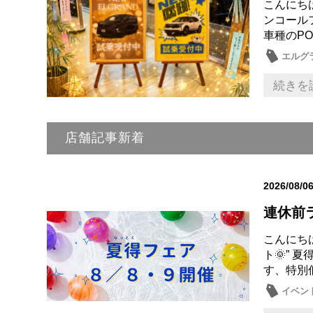
こんにち
ンコール
車種のPO
エルグ
新型車
続きを
店舗記事新着
2026/08/0
連休前ラ
こんにち
ト🌞” 
す、特別低
イベン