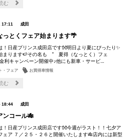
読む
1 17:11
成田
なっとくフェア始まります🌴
は！日産プリンス成田店です👐明日より夏にぴったり✨
始まります🍉その名も ” 夏得（なっとく）フェ
金利キャンペーン開催中♪他にも新車・サービ...
ト・フェア
お買得車情報
読む
4 18:44
成田
アンコール🎋
は！日産プリンス成田店です👐今週がラスト！！七夕ア
フェア ７／２５・２６と開催いたします🎋店内には新型