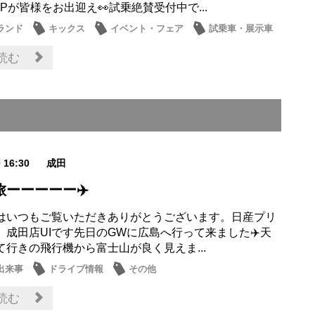
Pが皆様をお出迎え👀試乗絶賛受付中で...
ランド
キックス
イベント・フェア
試乗車・展示車
読む
0 16:30
成田
旅ーーーーー✈️
はいつもご覧いただきありがとうございます。日産プリ
 成田店UIです先日のGWに広島へ行って来ました✈️天
て行きの飛行機から富士山が良く見えま...
出来事
ドライブ情報
その他
読む