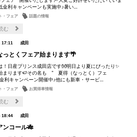
夏得フェア ” 開催いたします🎆大変ご好評をいただいていま
金利キャンペーンも実施中♪暑い...
ト・フェア
話題の情報
読む
1 17:11
成田
なっとくフェア始まります🌴
は！日産プリンス成田店です👐明日より夏にぴったり✨
始まります🍉その名も ” 夏得（なっとく）フェ
金利キャンペーン開催中♪他にも新車・サービ...
ト・フェア
お買得車情報
読む
4 18:44
成田
アンコール🎋