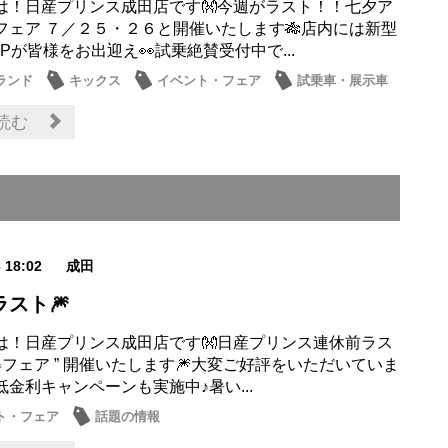
は！日産プリンス成田店です👐今週がラスト！！七夕ア
フェア ７／２５・２６と開催いたします🎋店内には新型
Pが皆様をお出迎え👀試乗絶賛受付中で...
ランド
キックス
イベント・フェア
試乗車・展示車
読む
6 18:02
成田
スト🎆
は！日産プリンス成田店です👐日産プリンス連休前ラス
夏得フェア ” 開催いたします🎆大変ご好評をいただいていま
金利キャンペーンも実施中♪暑い...
ト・フェア
話題の情報