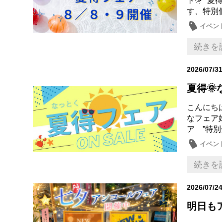
ト🌞” 
す、特別低
イベン
続きを
2026/07/3
夏得
こんにち
なフェア
ア ”特別
イベン
続きを
2026/07/2
明日も