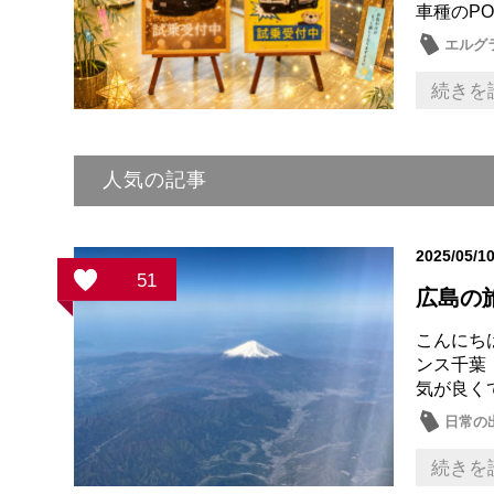
車種のPO
エルグ
新型車
続きを
人気の記事
2025/05/1
51
広島の
こんにち
ンス千葉
気が良く
日常の
続きを