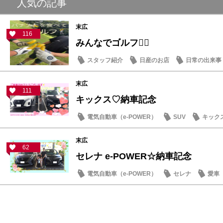
人気の記事
末広
116
みんなでゴルフ🏌️‍♂️
スタッフ紹介
日産のお店
日常の出来事
末広
111
キックス♡納車記念
電気自動車（e-POWER）
SUV
キック
末広
62
セレナ e-POWER☆納車記念
電気自動車（e-POWER）
セレナ
愛車