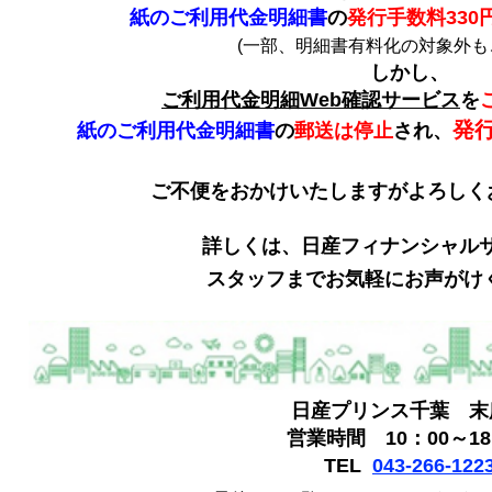
紙のご利用代金明細書
の
発行手数料330円
(一部、明細書有料化の対象外も
しかし、
ご利用代金明細Web確認サービス
を
発
紙のご利用代金明細書
の
郵送は停止
され、
ご不便をおかけいたしますがよろしく
詳しくは、日産フィナンシャル
スタッフまでお気軽にお声がけ
日産プリンス千葉 末
営業時間 10：00～18
TEL
043-266-122