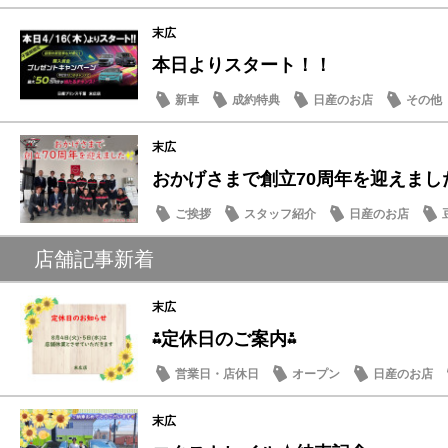
末広
本日よりスタート！！
新車
成約特典
日産のお店
その他
末広
おかげさまで創立70周年を迎えまし
ご挨拶
スタッフ紹介
日産のお店
店舗記事新着
末広
⁂定休日のご案内⁂
営業日・店休日
オープン
日産のお店
末広