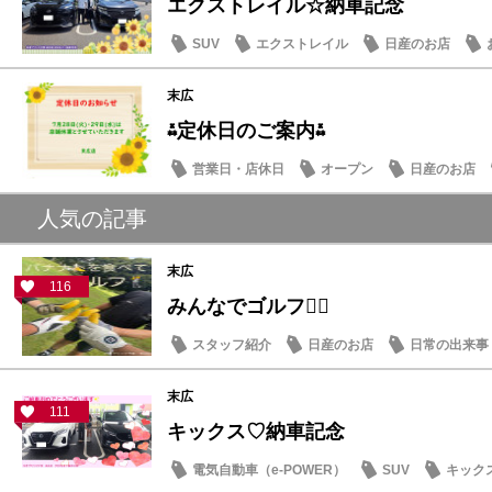
エクストレイル☆納車記念
SUV
エクストレイル
日産のお店
末広
⁂定休日のご案内⁂
営業日・店休日
オープン
日産のお店
人気の記事
末広
116
みんなでゴルフ🏌️‍♂️
スタッフ紹介
日産のお店
日常の出来事
末広
111
キックス♡納車記念
電気自動車（e-POWER）
SUV
キック