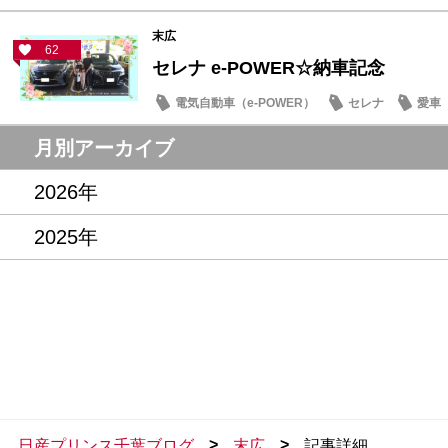
末広
62
セレナ e-POWER☆納車記念
電気自動車（e-POWER）
セレナ
愛車
月別アーカイブ
2026年
2025年
>
>
日産プリンス千葉ブログ
末広
記事詳細