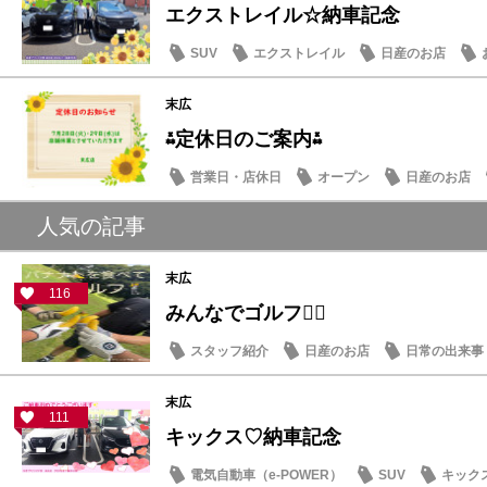
エクストレイル☆納車記念
SUV
エクストレイル
日産のお店
末広
⁂定休日のご案内⁂
営業日・店休日
オープン
日産のお店
人気の記事
末広
116
みんなでゴルフ🏌️‍♂️
スタッフ紹介
日産のお店
日常の出来事
末広
111
キックス♡納車記念
電気自動車（e-POWER）
SUV
キック