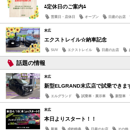
⁂定休日のご案内⁂
営業日・店休日
オープン
日産のお店
末広
エクストレイル☆納車記念
SUV
エクストレイル
日産のお店
話題の情報
末広
新型ELGRAND末広店で試乗できます
エルグランド
試乗車・展示車
新型車
末広
本日よりスタート！！
新車
成約特典
日産のお店
その他