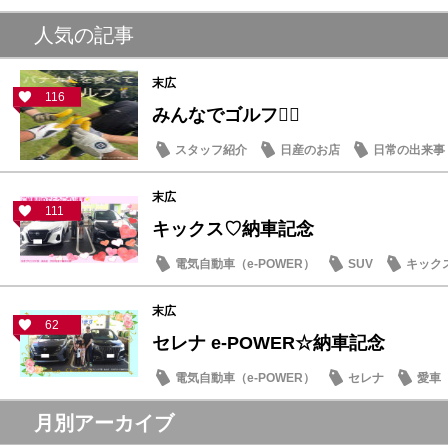
人気の記事
末広
116
みんなでゴルフ🏌️‍♂️
スタッフ紹介
日産のお店
日常の出来事
末広
111
キックス♡納車記念
電気自動車（e-POWER）
SUV
キック
末広
62
セレナ e-POWER☆納車記念
電気自動車（e-POWER）
セレナ
愛車
月別アーカイブ