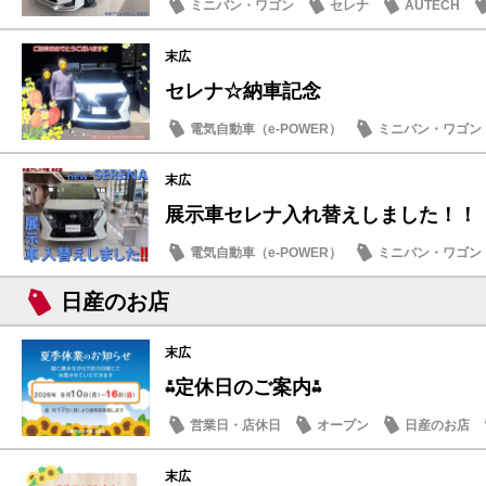
ミニバン・ワゴン
セレナ
AUTECH
末広
セレナ☆納車記念
電気自動車（e-POWER）
ミニバン・ワゴン
納車式
末広
展示車セレナ入れ替えしました！！
電気自動車（e-POWER）
ミニバン・ワゴン
日産のお店
日産のお店
末広
⁂定休日のご案内⁂
営業日・店休日
オープン
日産のお店
末広