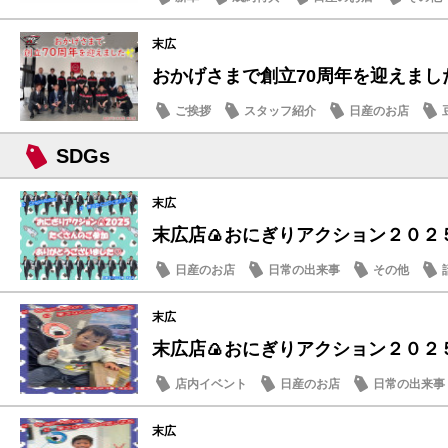
末広
おかげさまで創立70周年を迎えまし
ご挨拶
スタッフ紹介
日産のお店
SDGs
末広
末広店🍙おにぎりアクション２０２５
日産のお店
日常の出来事
その他
末広
末広店🍙おにぎりアクション２０２５
店内イベント
日産のお店
日常の出来事
末広