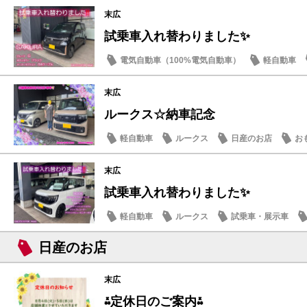
末広
試乗車入れ替わりました✨
電気自動車（100%電気自動車）
軽自動車
日産のお店
末広
ルークス☆納車記念
軽自動車
ルークス
日産のお店
お
末広
試乗車入れ替わりました✨
軽自動車
ルークス
試乗車・展示車
日産のお店
末広
⁂定休日のご案内⁂