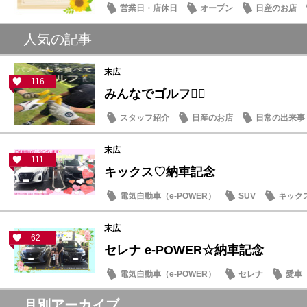
営業日・店休日
オープン
日産のお店
人気の記事
末広
116
みんなでゴルフ🏌️‍♂️
スタッフ紹介
日産のお店
日常の出来事
末広
111
キックス♡納車記念
電気自動車（e-POWER）
SUV
キック
末広
62
セレナ e-POWER☆納車記念
電気自動車（e-POWER）
セレナ
愛車
月別アーカイブ