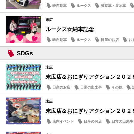
軽自動車
ルークス
試乗車・展示車
末広
ルークス☆納車記念
軽自動車
ルークス
日産のお店
お
SDGs
末広
末広店🍙おにぎりアクション２０２５
日産のお店
日常の出来事
その他
末広
末広店🍙おにぎりアクション２０２５
店内イベント
日産のお店
日常の出来事