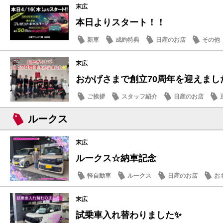
末広
本日よりスタート！！
新車
成約特典
日産のお店
その他
末広
おかげさまで創立70周年を迎えまし
ご挨拶
スタッフ紹介
日産のお店
ルークス
末広
ルークス☆納車記念
軽自動車
ルークス
日産のお店
お
末広
試乗車入れ替わりました✨