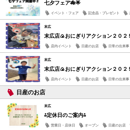
七夕フェア🎋🌟
イベント・フェア
記念品・プレゼント
末広
末広店🍙おにぎりアクション２０２５
店内イベント
日産のお店
日常の出来事
末広
末広店🍙おにぎりアクション２０２５
店内イベント
日産のお店
日常の出来事
日産のお店
末広
⁂定休日のご案内⁂
営業日・店休日
オープン
日産のお店