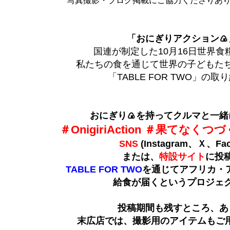
写真撮影・ブログ掲載にご協力くださりあ
「おにぎりアクション🍙
国連が制定した10月16日世界食
私たちの食を通じて世界の子どもた
「TABLE FOR TWO」の
おにぎり🍙を持ってクルマと一緒
＃OnigiriAction ＃果てなく
SNS
(Instagram、Ｘ、Fac
または、
特設サイト
に投
TABLE FOR TWO
を通じてアフリカ・
給食が届くというプロジェ
投稿期間も残すところ、あ
末広店では、撮影用のアイテムもご