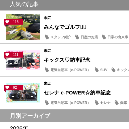
人気の記事
末広
116
みんなでゴルフ🏌️‍♂️
スタッフ紹介
日産のお店
日常の出来事
末広
111
キックス♡納車記念
電気自動車（e-POWER）
SUV
キック
末広
62
セレナ e-POWER☆納車記念
電気自動車（e-POWER）
セレナ
愛車
月別アーカイブ
2026年