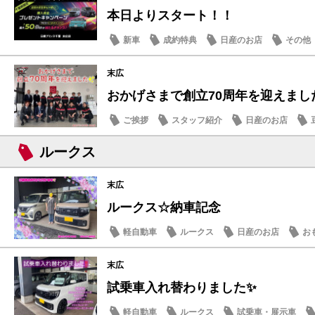
本日よりスタート！！
新車
成約特典
日産のお店
その他
末広
おかげさまで創立70周年を迎えまし
ご挨拶
スタッフ紹介
日産のお店
ルークス
末広
ルークス☆納車記念
軽自動車
ルークス
日産のお店
お
末広
試乗車入れ替わりました✨
軽自動車
ルークス
試乗車・展示車