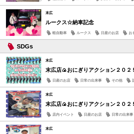
末広
ルークス☆納車記念
軽自動車
ルークス
日産のお店
お
SDGs
末広
末広店🍙おにぎりアクション２０２５
日産のお店
日常の出来事
その他
末広
末広店🍙おにぎりアクション２０２５
店内イベント
日産のお店
日常の出来事
末広