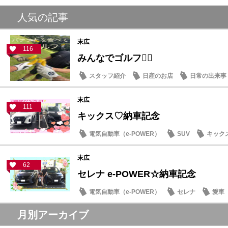
人気の記事
末広
116
みんなでゴルフ🏌️‍♂️
スタッフ紹介
日産のお店
日常の出来事
末広
111
キックス♡納車記念
電気自動車（e-POWER）
SUV
キック
末広
62
セレナ e-POWER☆納車記念
電気自動車（e-POWER）
セレナ
愛車
月別アーカイブ