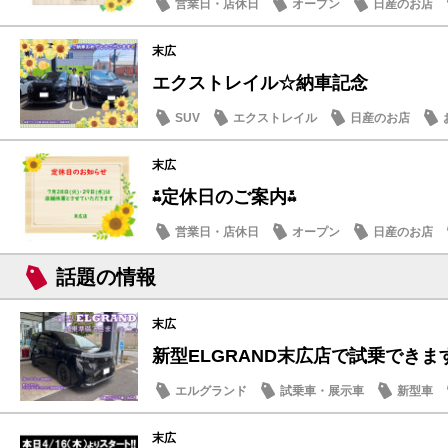
営業日・店休日
オープン
日産のお店
末広
エクストレイル☆納車記念
SUV
エクストレイル
日産のお店
末広
⁂定休日のご案内⁂
営業日・店休日
オープン
日産のお店
話題の情報
末広
新型ELGRAND末広店で試乗できます
エルグランド
試乗車・展示車
新型車
末広