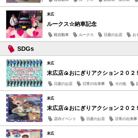
末広
ルークス☆納車記念
軽自動車
ルークス
日産のお店
お
SDGs
末広
末広店🍙おにぎりアクション２０２５
日産のお店
日常の出来事
その他
末広
末広店🍙おにぎりアクション２０２５
店内イベント
日産のお店
日常の出来事
末広