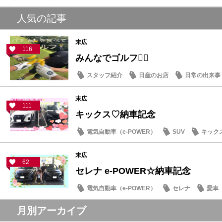
人気の記事
末広
116
みんなでゴルフ🏌️‍♂️
スタッフ紹介
日産のお店
日常の出来事
末広
111
キックス♡納車記念
電気自動車（e-POWER）
SUV
キック
末広
62
セレナ e-POWER☆納車記念
電気自動車（e-POWER）
セレナ
愛車
月別アーカイブ