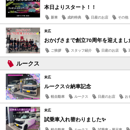
本日よりスタート！！
新車
成約特典
日産のお店
その他
末広
おかげさまで創立70周年を迎えまし
ご挨拶
スタッフ紹介
日産のお店
ルークス
末広
ルークス☆納車記念
軽自動車
ルークス
日産のお店
お
末広
試乗車入れ替わりました✨
軽自動車
ルークス
試乗車・展示車