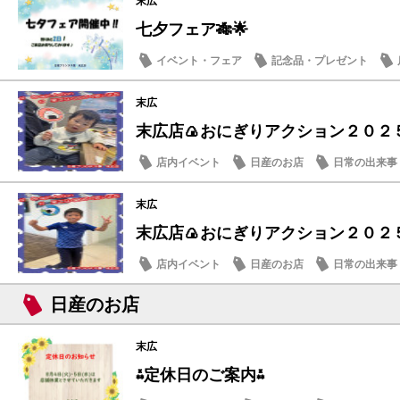
末広
七夕フェア🎋🌟
イベント・フェア
記念品・プレゼント
末広
末広店🍙おにぎりアクション２０２５
店内イベント
日産のお店
日常の出来事
末広
末広店🍙おにぎりアクション２０２５
店内イベント
日産のお店
日常の出来事
日産のお店
末広
⁂定休日のご案内⁂