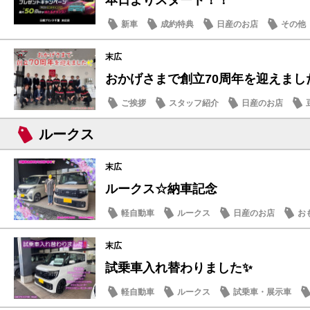
本日よりスタート！！
新車
成約特典
日産のお店
その他
末広
おかげさまで創立70周年を迎えまし
ご挨拶
スタッフ紹介
日産のお店
ルークス
末広
ルークス☆納車記念
軽自動車
ルークス
日産のお店
お
末広
試乗車入れ替わりました✨
軽自動車
ルークス
試乗車・展示車