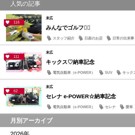
人気の記事
末広
116
みんなでゴルフ🏌️‍♂️
スタッフ紹介
日産のお店
日常の出来事
末広
111
キックス♡納車記念
電気自動車（e-POWER）
SUV
キック
末広
62
セレナ e-POWER☆納車記念
電気自動車（e-POWER）
セレナ
愛車
月別アーカイブ
2026年