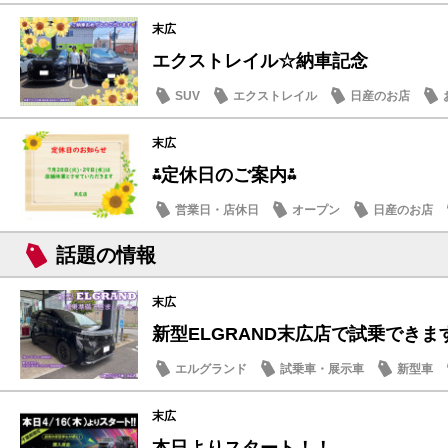
末広
エクストレイル☆納車記念
SUV
エクストレイル
日産のお店
末広
⁂定休日のご案内⁂
営業日・店休日
オープン
日産のお店
話題の情報
末広
新型ELGRAND末広店で試乗できます
エルグランド
試乗車・展示車
新型車
末広