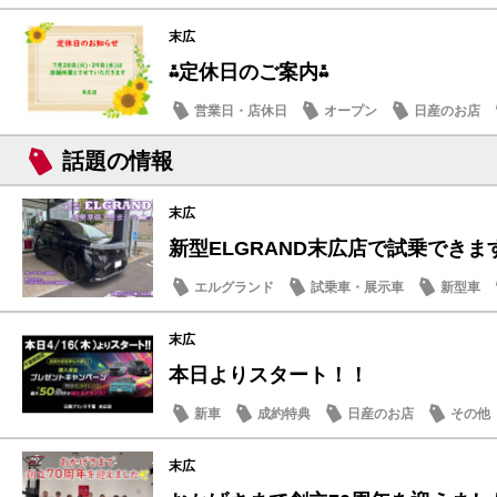
末広
⁂定休日のご案内⁂
営業日・店休日
オープン
日産のお店
話題の情報
末広
新型ELGRAND末広店で試乗できます
エルグランド
試乗車・展示車
新型車
末広
本日よりスタート！！
新車
成約特典
日産のお店
その他
末広