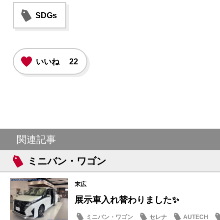
SDGs
いいね
22
関連記事
ミニバン・ワゴン
末広
展示車入れ替わりました✨
ミニバン・ワゴン
セレナ
AUTECH