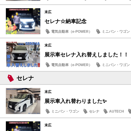
末広
セレナ☆納車記念
電気自動車（e-POWER）
ミニバン・ワゴン
納車式
末広
展示車セレナ入れ替えしました！！
電気自動車（e-POWER）
ミニバン・ワゴン
日産のお店
セレナ
末広
展示車入れ替わりました✨
ミニバン・ワゴン
セレナ
AUTECH
末広