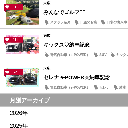
末広
116
みんなでゴルフ🏌️‍♂️
スタッフ紹介
日産のお店
日常の出来事
末広
111
キックス♡納車記念
電気自動車（e-POWER）
SUV
キック
末広
62
セレナ e-POWER☆納車記念
電気自動車（e-POWER）
セレナ
愛車
月別アーカイブ
2026年
2025年