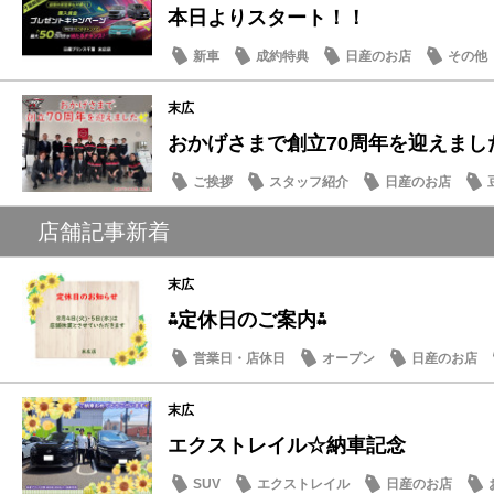
本日よりスタート！！
新車
成約特典
日産のお店
その他
末広
おかげさまで創立70周年を迎えまし
ご挨拶
スタッフ紹介
日産のお店
店舗記事新着
末広
⁂定休日のご案内⁂
営業日・店休日
オープン
日産のお店
末広
エクストレイル☆納車記念
SUV
エクストレイル
日産のお店