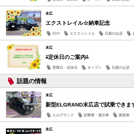
末広
エクストレイル☆納車記念
SUV
エクストレイル
日産のお店
末広
⁂定休日のご案内⁂
営業日・店休日
オープン
日産のお店
話題の情報
末広
新型ELGRAND末広店で試乗できます
エルグランド
試乗車・展示車
新型車
末広