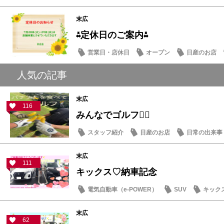
末広
⁂定休日のご案内⁂
営業日・店休日
オープン
日産のお店
人気の記事
末広
116
みんなでゴルフ🏌️‍♂️
スタッフ紹介
日産のお店
日常の出来事
末広
111
キックス♡納車記念
電気自動車（e-POWER）
SUV
キック
末広
62