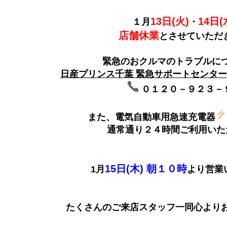
13日(火)
14日(
１月
・
店舗休業
とさせていただ
緊急のおクルマのトラブルに
日産プリンス千葉 緊急サポートセンター
０１２０－９２３－
また、電気自動車用急速充電器
通常通り２４時間ご利用いた
15日(木) 朝１０時
1月
より営業
たくさんのご来店スタッフ一同心よりお