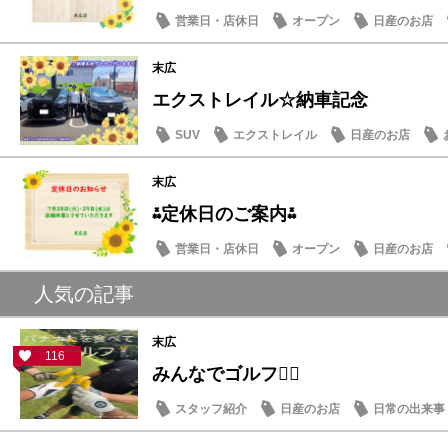
営業日・店休日
オープン
日産のお店
末広
エクストレイル☆納車記念
SUV
エクストレイル
日産のお店
末広
⁂定休日のご案内⁂
営業日・店休日
オープン
日産のお店
人気の記事
末広
116
みんなでゴルフ🏌️‍♂️
スタッフ紹介
日産のお店
日常の出来事