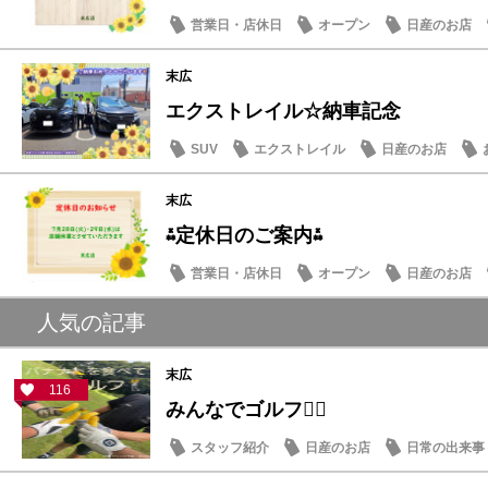
営業日・店休日
オープン
日産のお店
末広
エクストレイル☆納車記念
SUV
エクストレイル
日産のお店
末広
⁂定休日のご案内⁂
営業日・店休日
オープン
日産のお店
人気の記事
末広
116
みんなでゴルフ🏌️‍♂️
スタッフ紹介
日産のお店
日常の出来事