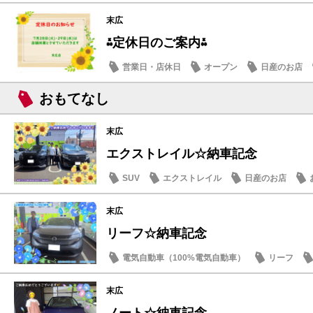
末広
⁂定休日のご案内⁂
営業日・店休日
オープン
日産のお店
おもてなし
末広
エクストレイル☆納車記念
SUV
エクストレイル
日産のお店
末広
リーフ☆納車記念
電気自動車（100%電気自動車）
リーフ
納車式
末広
ノート☆納車記念