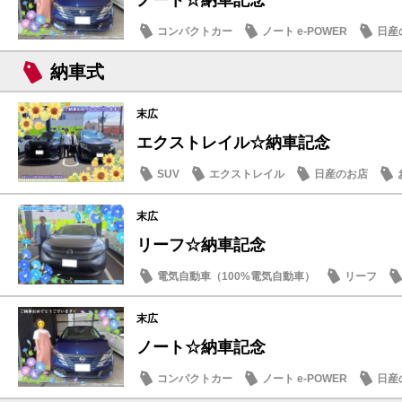
コンパクトカー
ノート e-POWER
日産
納車式
末広
エクストレイル☆納車記念
SUV
エクストレイル
日産のお店
末広
リーフ☆納車記念
電気自動車（100%電気自動車）
リーフ
納車式
末広
ノート☆納車記念
コンパクトカー
ノート e-POWER
日産