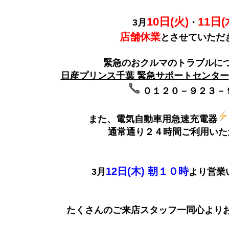
10日(火)
11日(
3月
・
店舗休業
とさせていただ
緊急のおクルマのトラブルに
日産プリンス千葉 緊急サポートセンター
０１２０－９２３－
また、電気自動車用急速充電器
通常通り２４時間ご利用いた
12日(木) 朝１０時
3月
より営業
たくさんのご来店スタッフ一同心よりお