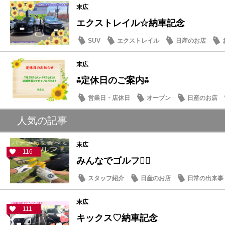
末広
エクストレイル☆納車記念
SUV
エクストレイル
日産のお店
末広
⁂定休日のご案内⁂
営業日・店休日
オープン
日産のお店
人気の記事
末広
116
みんなでゴルフ🏌️‍♂️
スタッフ紹介
日産のお店
日常の出来事
末広
111
キックス♡納車記念