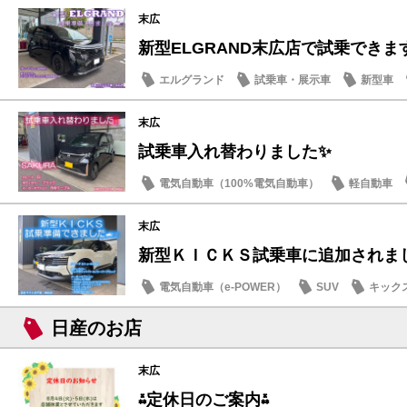
末広
新型ELGRAND末広店で試乗できます
エルグランド
試乗車・展示車
新型車
末広
試乗車入れ替わりました✨
電気自動車（100%電気自動車）
軽自動車
日産のお店
末広
新型ＫＩＣＫＳ試乗車に追加されました
電気自動車（e-POWER）
SUV
キック
日産のお店
日産のお店
末広
⁂定休日のご案内⁂