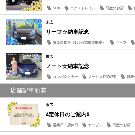
SUV
エクストレイル
日産のお店
末広
リーフ☆納車記念
電気自動車（100%電気自動車）
リーフ
納車式
末広
ノート☆納車記念
コンパクトカー
ノート e-POWER
日産
店舗記事新着
末広
⁂定休日のご案内⁂
営業日・店休日
オープン
日産のお店