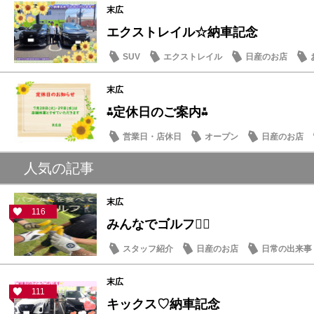
末広
エクストレイル☆納車記念
SUV
エクストレイル
日産のお店
末広
⁂定休日のご案内⁂
営業日・店休日
オープン
日産のお店
人気の記事
末広
116
みんなでゴルフ🏌️‍♂️
スタッフ紹介
日産のお店
日常の出来事
末広
111
キックス♡納車記念