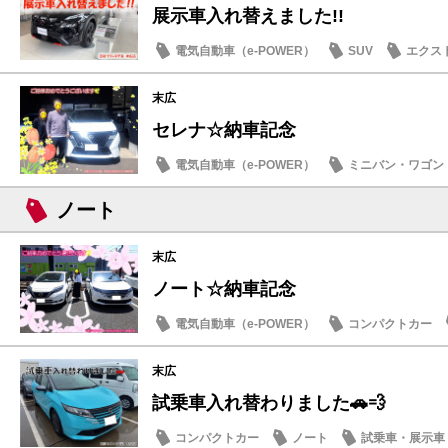
展示車入れ替えました!!
電気自動車（e-POWER）
SUV
エクス
日産のお店
末広
セレナ☆納車記念
電気自動車（e-POWER）
ミニバン・ワゴン
納車式
ノート
末広
ノート☆納車記念
電気自動車（e-POWER）
コンパクトカー
納車式
末広
試乗車入れ替わりました🚗💨
コンパクトカー
ノート
試乗車・展示車