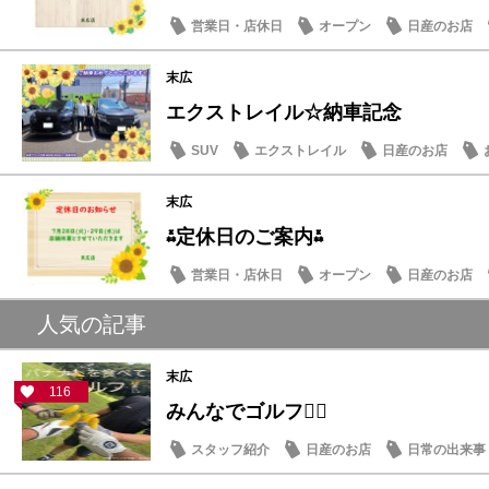
営業日・店休日
オープン
日産のお店
末広
エクストレイル☆納車記念
SUV
エクストレイル
日産のお店
末広
⁂定休日のご案内⁂
営業日・店休日
オープン
日産のお店
人気の記事
末広
116
みんなでゴルフ🏌️‍♂️
スタッフ紹介
日産のお店
日常の出来事