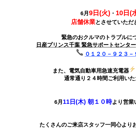
9日(火)
10日(
6月
・
店舗休業
とさせていただ
緊急のおクルマのトラブルに
日産プリンス千葉 緊急サポートセンター
０１２０－９２３－
また、電気自動車用急速充電器
通常通り２４時間ご利用いた
11日(木) 朝１０時
6月
より営業
たくさんのご来店スタッフ一同心よりお