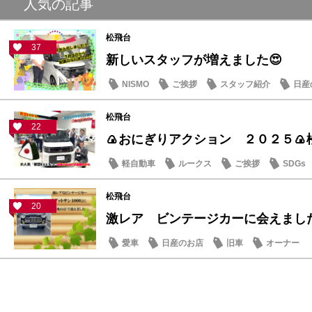
人気の記事
松飛台
37
新しいスタッフが増えました😍
NISMO
ご挨拶
スタッフ紹介
日産
松飛台
22
🍙おにぎりアクション ２０２５🍙
軽自動車
ルークス
ご挨拶
SDGs
松飛台
20
激レア ビンテージカーに会えまし
愛車
日産のお店
旧車
オーナー