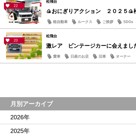
松飛台
22
🍙おにぎりアクション ２０２５🍙
軽自動車
ルークス
ご挨拶
SDGs
松飛台
20
激レア ビンテージカーに会えまし
愛車
日産のお店
旧車
オーナー
月別アーカイブ
2026年
2025年