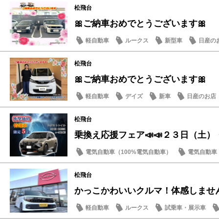
松飛台
🎀ご納車おめでとうございます🎀
軽自動車
ルークス
新型車
日産の
松飛台
🎀ご納車おめでとうございます🎀
軽自動車
デイズ
新車
日産のお店
松飛台
乗換え応援フェア📣📣２３日（土
電気自動車（100%電気自動車）
電気自動車（
店内イベント
日産のお店
松飛台
かっこかわいいクルマ！体感しませ
軽自動車
ルークス
試乗車・展示車