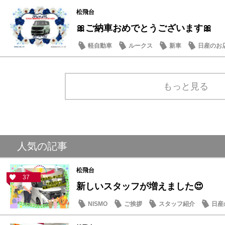
松飛台
🎀ご納車おめでとうございます🎀
軽自動車
ルークス
新車
日産のお
もっと見る
人気の記事
松飛台
37
新しいスタッフが増えました😍
NISMO
ご挨拶
スタッフ紹介
日産