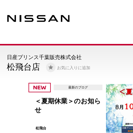
日産プリンス千葉販売株式会社
松飛台店
お気に入りに追加
最新のブロ
ら
🎀ご納車おめで
ざいます🎀
松飛台