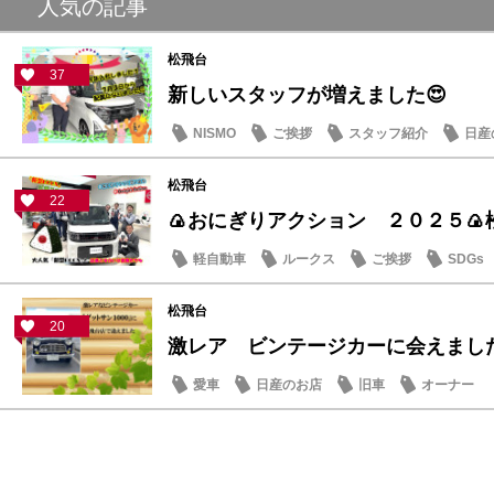
人気の記事
松飛台
37
新しいスタッフが増えました😍
NISMO
ご挨拶
スタッフ紹介
日産
松飛台
22
🍙おにぎりアクション ２０２５🍙
軽自動車
ルークス
ご挨拶
SDGs
松飛台
20
激レア ビンテージカーに会えまし
愛車
日産のお店
旧車
オーナー