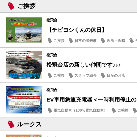
ご挨拶
松飛台
【チビヨシくんの休日】
ご挨拶
日常の出来事
近所・近隣
松飛台
松飛台店の新しい仲間です♪♪♪
ご挨拶
スタッフ紹介
日産のお店
松飛台
EV車用急速充電器＜一時利用停止
電気自動車（100%電気自動車）
ご挨拶
ルークス