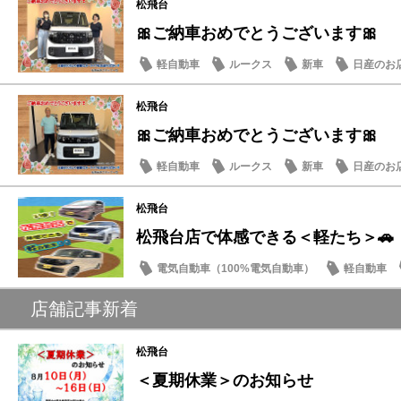
松飛台
🎀ご納車おめでとうございます🎀
軽自動車
ルークス
新車
日産のお
松飛台
🎀ご納車おめでとうございます🎀
軽自動車
ルークス
新車
日産のお
松飛台
松飛台店で体感できる＜軽たち＞🚗
電気自動車（100%電気自動車）
軽自動車
サクラ
店舗記事新着
松飛台
＜夏期休業＞のお知らせ