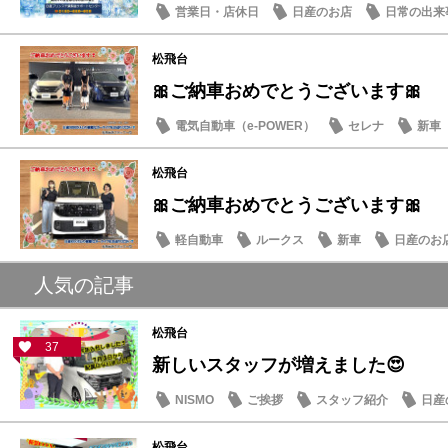
営業日・店休日
日産のお店
日常の出来
松飛台
🎀ご納車おめでとうございます🎀
電気自動車（e-POWER）
セレナ
新車
松飛台
🎀ご納車おめでとうございます🎀
軽自動車
ルークス
新車
日産のお
人気の記事
松飛台
37
新しいスタッフが増えました😍
NISMO
ご挨拶
スタッフ紹介
日産
松飛台