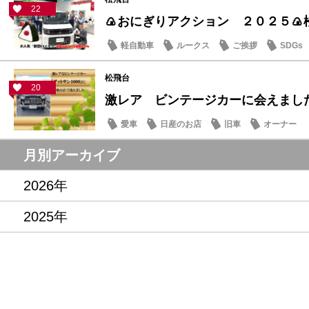
22
🍙おにぎりアクション ２０２５🍙
軽自動車
ルークス
ご挨拶
SDGs
松飛台
20
激レア ビンテージカーに会えまし
愛車
日産のお店
旧車
オーナー
月別アーカイブ
2026年
2025年