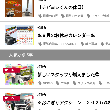
【チビヨシくんの休日】
日産のお店
日常の出来事
ドライブ情報
松飛台
🐬８月のお休みカレンダー🐬
電気自動車（e-POWER）
軽自動車
新
日産のお店
人気の記事
松飛台
37
新しいスタッフが増えました😍
NISMO
ご挨拶
スタッフ紹介
日産
松飛台
22
🍙おにぎりアクション ２０２５🍙