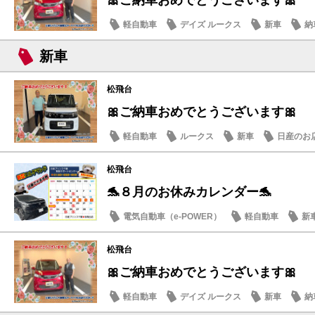
軽自動車
デイズ ルークス
新車
納
新車
松飛台
🎀ご納車おめでとうございます🎀
軽自動車
ルークス
新車
日産のお
松飛台
🐬８月のお休みカレンダー🐬
電気自動車（e-POWER）
軽自動車
新
日産のお店
松飛台
🎀ご納車おめでとうございます🎀
軽自動車
デイズ ルークス
新車
納