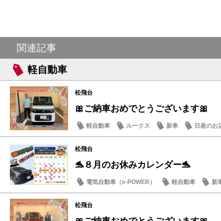
関連記事
軽自動車
松飛台
🎀ご納車おめでとうございます🎀
軽自動車
ルークス
新車
日産のお
松飛台
🐬８月のお休みカレンダー🐬
電気自動車（e-POWER）
軽自動車
新
日産のお店
松飛台
🎀ご納車おめでとうございます🎀