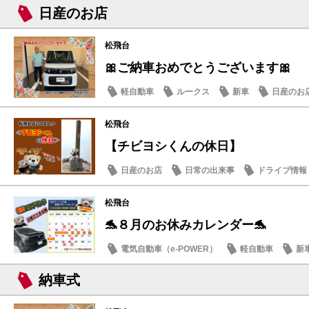
日産のお店
松飛台
🎀ご納車おめでとうございます🎀
軽自動車
ルークス
新車
日産のお
松飛台
【チビヨシくんの休日】
日産のお店
日常の出来事
ドライブ情報
松飛台
🐬８月のお休みカレンダー🐬
電気自動車（e-POWER）
軽自動車
新
日産のお店
納車式