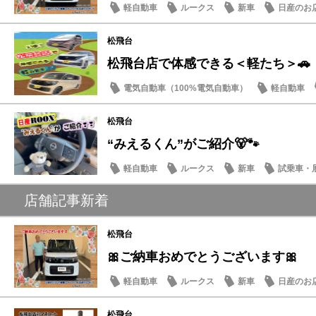
軽自動車
ルークス
新車
日産のお
松飛台
松飛台店で体感できる＜軽たち＞🚗
電気自動車（100%電気自動車）
軽自動車
サクラ
松飛台
“みえるくん”がご紹介🐻🐾
軽自動車
ルークス
新車
試乗車・
店舗記事新着
松飛台
🎀ご納車おめでとうございます🎀
軽自動車
ルークス
新車
日産のお
松飛台