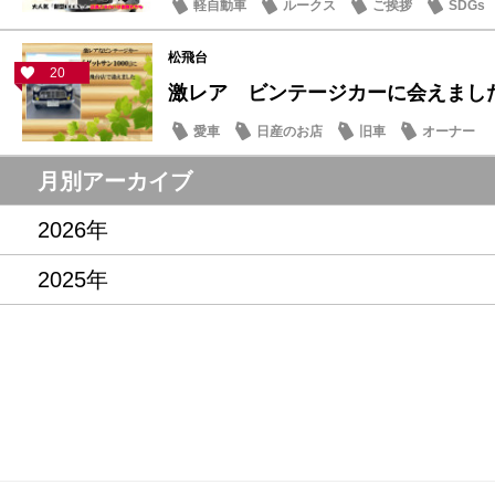
軽自動車
ルークス
ご挨拶
SDGs
松飛台
20
激レア ビンテージカーに会えまし
愛車
日産のお店
旧車
オーナー
月別アーカイブ
2026年
2025年