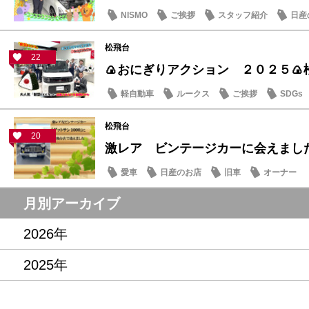
NISMO
ご挨拶
スタッフ紹介
日産
松飛台
22
🍙おにぎりアクション ２０２５🍙
軽自動車
ルークス
ご挨拶
SDGs
松飛台
20
激レア ビンテージカーに会えまし
愛車
日産のお店
旧車
オーナー
月別アーカイブ
2026年
2025年