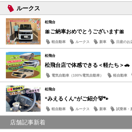
ルークス
松飛台
🎀ご納車おめでとうございます🎀
軽自動車
ルークス
新車
日産のお
松飛台
松飛台店で体感できる＜軽たち＞🚗
電気自動車（100%電気自動車）
軽自動車
サクラ
松飛台
“みえるくん”がご紹介🐻🐾
軽自動車
ルークス
新車
試乗車・
店舗記事新着