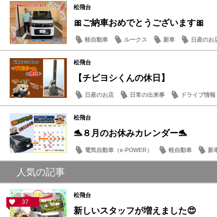
松飛台
🎀ご納車おめでとうございます🎀
軽自動車
ルークス
新車
日産のお
松飛台
【チビヨシくんの休日】
日産のお店
日常の出来事
ドライブ情報
松飛台
🐬８月のお休みカレンダー🐬
電気自動車（e-POWER）
軽自動車
新
日産のお店
人気の記事
松飛台
37
新しいスタッフが増えました😍