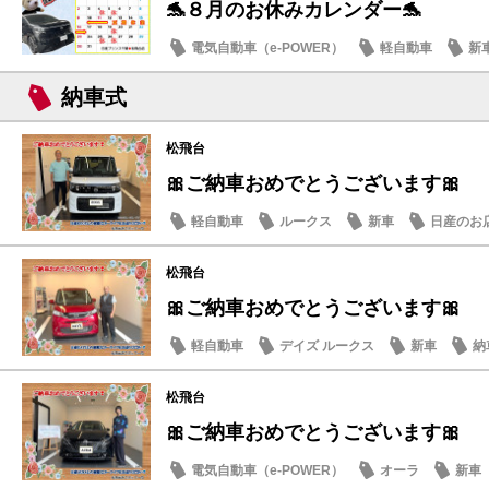
🐬８月のお休みカレンダー🐬
電気自動車（e-POWER）
軽自動車
新
日産のお店
納車式
松飛台
🎀ご納車おめでとうございます🎀
軽自動車
ルークス
新車
日産のお
松飛台
🎀ご納車おめでとうございます🎀
軽自動車
デイズ ルークス
新車
納
松飛台
🎀ご納車おめでとうございます🎀
電気自動車（e-POWER）
オーラ
新車