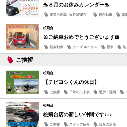
🐬８月のお休みカレンダー🐬
電気自動車（e-POWER）
軽自動車
新
日産のお店
松飛台
🎀ご納車おめでとうございます🎀
軽自動車
デイズ ルークス
新車
納
ご挨拶
松飛台
【チビヨシくんの休日】
ご挨拶
日常の出来事
近所・近隣
松飛台
松飛台店の新しい仲間です♪♪♪
ご挨拶
スタッフ紹介
日産のお店