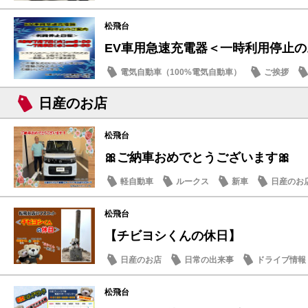
松飛台
EV車用急速充電器＜一時利用停止
電気自動車（100%電気自動車）
ご挨拶
日産のお店
松飛台
🎀ご納車おめでとうございます🎀
軽自動車
ルークス
新車
日産のお
松飛台
【チビヨシくんの休日】
日産のお店
日常の出来事
ドライブ情報
松飛台