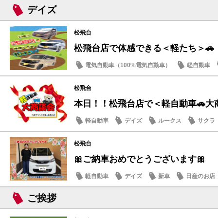
サクラ
デイズ
松飛台
松飛台店で体感できる＜軽たち＞🚗
電気自動車（100%電気自動車）
軽自動車
サクラ
松飛台
本日！！松飛台店で＜軽自動車🚗大
軽自動車
デイズ
ルークス
サクラ
松飛台
🎀ご納車おめでとうございます🎀
軽自動車
デイズ
新車
日産のお店
ご挨拶