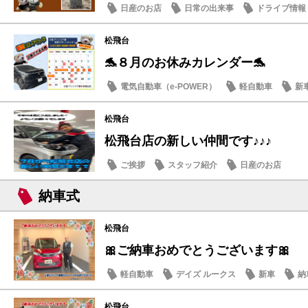
日産のお店
日常の出来事
ドライブ情報
松飛台
🐬８月のお休みカレンダー🐬
電気自動車（e-POWER）
軽自動車
新
日産のお店
松飛台
松飛台店の新しい仲間です♪♪♪
ご挨拶
スタッフ紹介
日産のお店
納車式
松飛台
🎀ご納車おめでとうございます🎀
軽自動車
デイズ ルークス
新車
納
松飛台