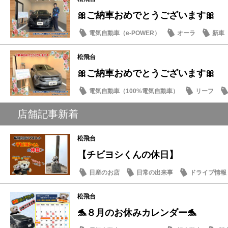
🎀ご納車おめでとうございます🎀
電気自動車（e-POWER）
オーラ
新車
松飛台
🎀ご納車おめでとうございます🎀
電気自動車（100%電気自動車）
リーフ
店舗記事新着
松飛台
【チビヨシくんの休日】
日産のお店
日常の出来事
ドライブ情報
松飛台
🐬８月のお休みカレンダー🐬