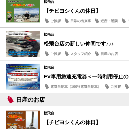
松飛台
【チビヨシくんの休日】
ご挨拶
日常の出来事
近所・近隣
松飛台
松飛台店の新しい仲間です♪♪♪
ご挨拶
スタッフ紹介
日産のお店
松飛台
EV車用急速充電器＜一時利用停止
電気自動車（100%電気自動車）
ご挨拶
日産のお店
松飛台
【チビヨシくんの休日】