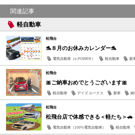
関連記事
軽自動車
松飛台
🐬８月のお休みカレンダー🐬
電気自動車（e-POWER）
軽自動車
新
日産のお店
松飛台
🎀ご納車おめでとうございます🎀
軽自動車
デイズ ルークス
新車
納
松飛台
松飛台店で体感できる＜軽たち＞🚗
電気自動車（100%電気自動車）
軽自動車