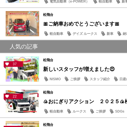
電気自動車（e-POWER）
軽自動車
新
日産のお店
松飛台
🎀ご納車おめでとうございます🎀
軽自動車
デイズ ルークス
新車
納
人気の記事
松飛台
37
新しいスタッフが増えました😍
NISMO
ご挨拶
スタッフ紹介
日産
松飛台
22
🍙おにぎりアクション ２０２５🍙
軽自動車
ルークス
ご挨拶
SDGs
松飛台