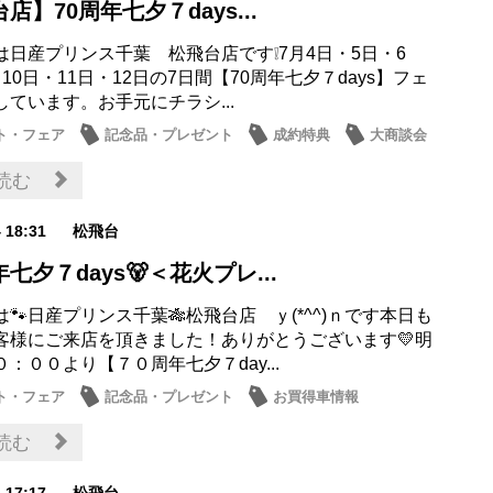
店】70周年七夕７days...
は日産プリンス千葉 松飛台店です❕7月4日・5日・6
10日・11日・12日の7日間【70周年七夕７days】フェ
ています。お手元にチラシ...
ト・フェア
記念品・プレゼント
成約特典
大商談会
お店
読む
4 18:31
松飛台
七夕７days🐻＜花火プレ...
🐾日産プリンス千葉🎋松飛台店 ｙ(*^^)ｎです本日も
客様にご来店を頂きました！ありがとうございます💛明
：００より【７０周年七夕７day...
ト・フェア
記念品・プレゼント
お買得車情報
ナンス商品
日産のお店
読む
4 17:17
松飛台