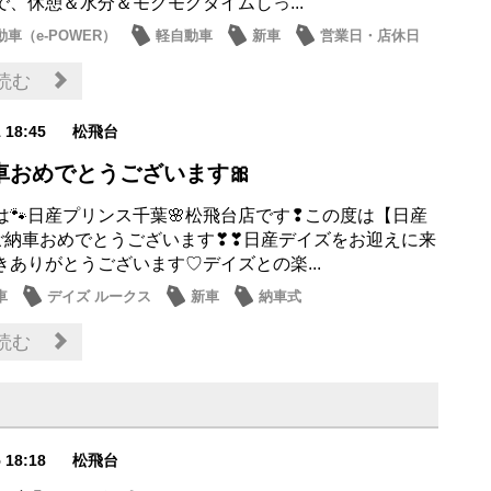
で、休憩＆水分＆モグモグタイムしっ...
車（e-POWER）
軽自動車
新車
営業日・店休日
お店
読む
1 18:45
松飛台
車おめでとうございます🎀
は🐾日産プリンス千葉🌸松飛台店です❢この度は【日産
】ご納車おめでとうございます❣❣日産デイズをお迎えに来
きありがとうございます♡デイズとの楽...
車
デイズ ルークス
新車
納車式
読む
5 18:18
松飛台