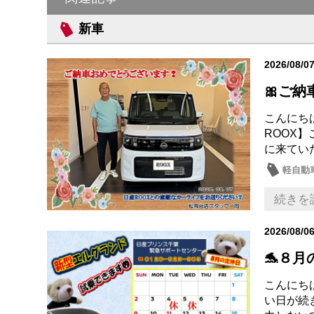
新車
2026/08/0
🎀ご納
こんにち
ROOX
に来てい
軽自動
続きを
2026/08/0
🐬８月
こんにちは
い日が続