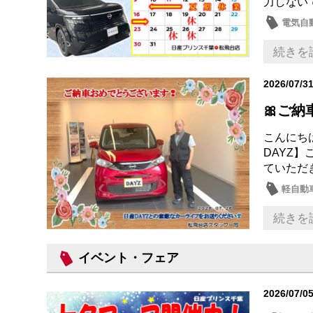
力しない
電気自動
日産の
続きを
2026/07/3
🎀ご納
こんにち
DAYZ
ていただ
軽自動
続きを
イベント・フェア
2026/07/0