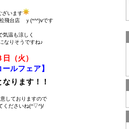
ございます
飛台店 ｙ(*^^)vです
で気温も涼しく
になりそうですね♪
３日（火）
コールフェア】
なります！！
用意しておりますので
くださいね(^▽^)/