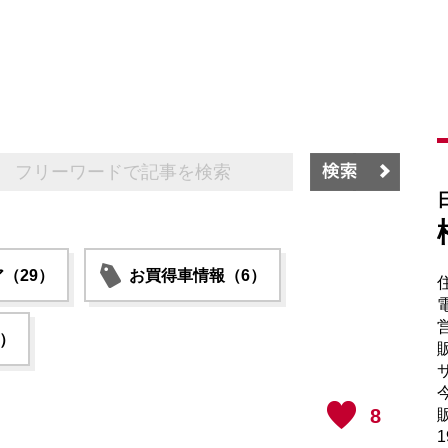
（29）
お買得車情報（6）
電
6）
販
サ
8
販
1