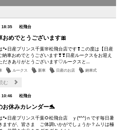
7 18:35
松飛台
車おめでとうございます🎀
は🐾日産プリンス千葉🌸松飛台店です❢この度は【日産
】ご納車おめでとうございます❣❣日産ルークスをお迎え
ただきありがとうございます♡ルークスと...
車
ルークス
新車
日産のお店
納車式
読む
6 10:46
松飛台
のお休みカレンダー🐬
🐾日産プリンス千葉🌻松飛台店 ｙ(*^^)ｎです毎日暑
きますが、皆さま ご体調いかがでしょうか？ムリは極