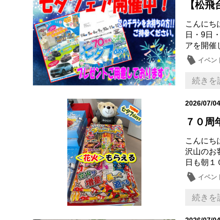
【松飛台
こんにち
日・9日・
アを開催し
イベン
日産の
続きを
2026/07/0
７０周年
こんにちは
沢山のお
日も朝１０
イベン
メンテ
続きを
2026/07/0