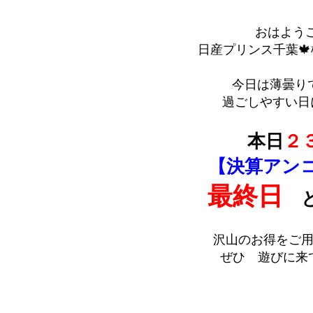
おはよう
日産プリンス千葉🍁松
今日は薄曇り
過ごしやすい日
本日
２
【決算アン
最終日
と
沢山のお得をご
ぜひ 遊びに来て