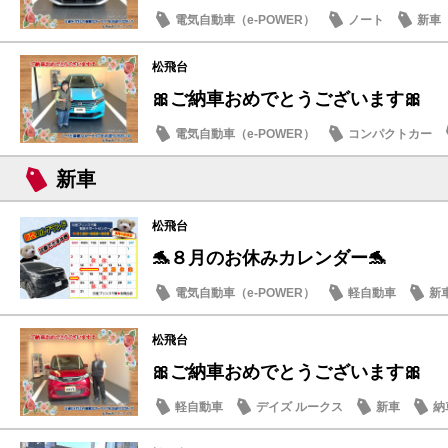
電気自動車（e-POWER）
ノート
新車
松飛台
🎀ご納車おめでとうございます🎀
電気自動車（e-POWER）
コンパクトカー
納車式
新車
松飛台
🐬８月のお休みカレンダー🐬
電気自動車（e-POWER）
軽自動車
新
日産のお店
松飛台
🎀ご納車おめでとうございます🎀
軽自動車
デイズ ルークス
新車
納