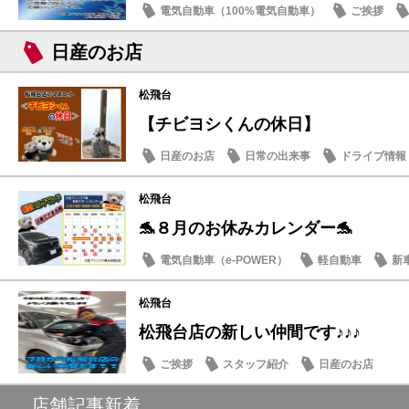
電気自動車（100%電気自動車）
ご挨拶
日産のお店
松飛台
【チビヨシくんの休日】
日産のお店
日常の出来事
ドライブ情報
松飛台
🐬８月のお休みカレンダー🐬
電気自動車（e-POWER）
軽自動車
新
日産のお店
松飛台
松飛台店の新しい仲間です♪♪♪
ご挨拶
スタッフ紹介
日産のお店
店舗記事新着