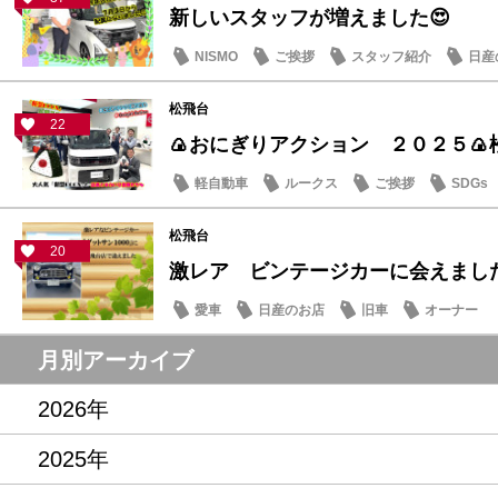
新しいスタッフが増えました😍
NISMO
ご挨拶
スタッフ紹介
日産
松飛台
22
🍙おにぎりアクション ２０２５🍙
軽自動車
ルークス
ご挨拶
SDGs
松飛台
20
激レア ビンテージカーに会えまし
愛車
日産のお店
旧車
オーナー
月別アーカイブ
2026年
2025年