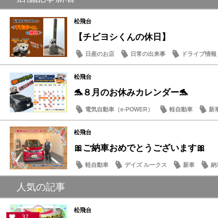
松飛台
【チビヨシくんの休日】
日産のお店
日常の出来事
ドライブ情報
松飛台
🐬８月のお休みカレンダー🐬
電気自動車（e-POWER）
軽自動車
新
日産のお店
松飛台
🎀ご納車おめでとうございます🎀
軽自動車
デイズ ルークス
新車
納
人気の記事
松飛台
37