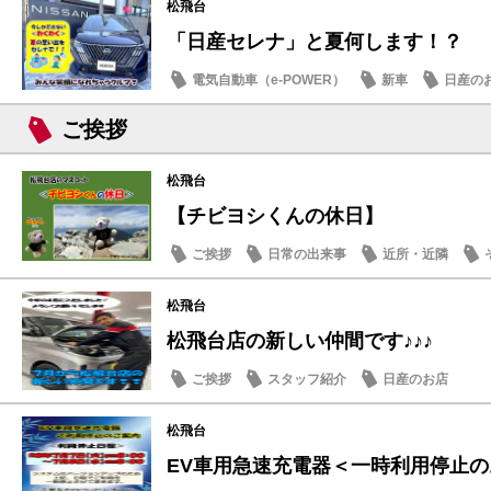
松飛台
「日産セレナ」と夏何します！？
電気自動車（e-POWER）
新車
日産の
ご挨拶
松飛台
【チビヨシくんの休日】
ご挨拶
日常の出来事
近所・近隣
松飛台
松飛台店の新しい仲間です♪♪♪
ご挨拶
スタッフ紹介
日産のお店
松飛台
EV車用急速充電器＜一時利用停止