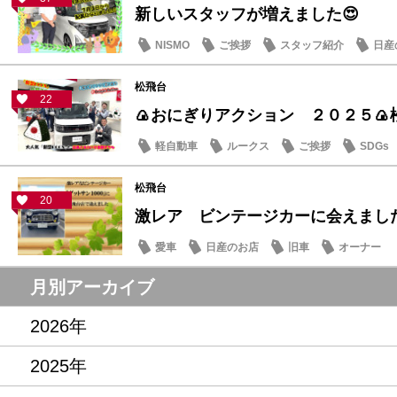
新しいスタッフが増えました😍
NISMO
ご挨拶
スタッフ紹介
日産
松飛台
22
🍙おにぎりアクション ２０２５🍙
軽自動車
ルークス
ご挨拶
SDGs
松飛台
20
激レア ビンテージカーに会えまし
愛車
日産のお店
旧車
オーナー
月別アーカイブ
2026年
2025年