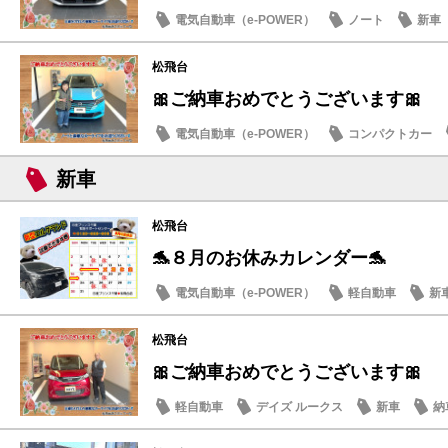
電気自動車（e-POWER）
ノート
新車
松飛台
🎀ご納車おめでとうございます🎀
電気自動車（e-POWER）
コンパクトカー
納車式
新車
松飛台
🐬８月のお休みカレンダー🐬
電気自動車（e-POWER）
軽自動車
新
日産のお店
松飛台
🎀ご納車おめでとうございます🎀
軽自動車
デイズ ルークス
新車
納