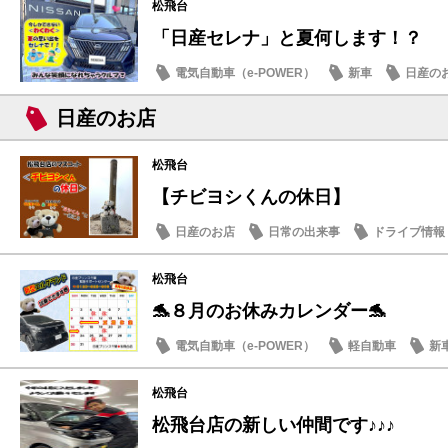
松飛台
「日産セレナ」と夏何します！？
電気自動車（e-POWER）
新車
日産の
日産のお店
松飛台
【チビヨシくんの休日】
日産のお店
日常の出来事
ドライブ情報
松飛台
🐬８月のお休みカレンダー🐬
電気自動車（e-POWER）
軽自動車
新
日産のお店
松飛台
松飛台店の新しい仲間です♪♪♪