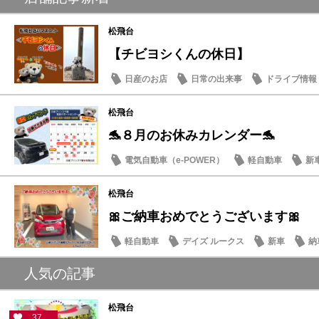
松飛台
【チビヨシくんの休日】
日産のお店
日常の出来事
ドライブ情報
松飛台
🐬８月のお休みカレンダー🐬
電気自動車（e-POWER）
軽自動車
新
日産のお店
松飛台
🎀ご納車おめでとうございます🎀
軽自動車
デイズ ルークス
新車
納
人気の記事
松飛台
37