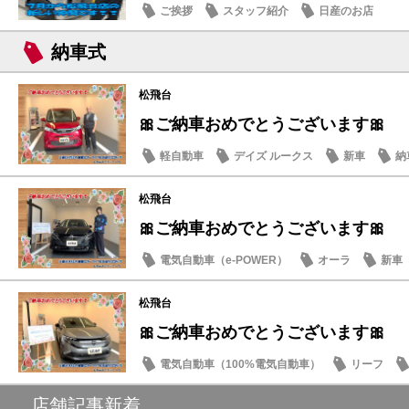
ご挨拶
スタッフ紹介
日産のお店
納車式
松飛台
🎀ご納車おめでとうございます🎀
軽自動車
デイズ ルークス
新車
納
松飛台
🎀ご納車おめでとうございます🎀
電気自動車（e-POWER）
オーラ
新車
松飛台
🎀ご納車おめでとうございます🎀
電気自動車（100%電気自動車）
リーフ
店舗記事新着