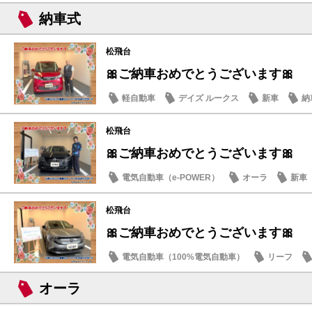
日産のお店
納車式
松飛台
🎀ご納車おめでとうございます🎀
軽自動車
デイズ ルークス
新車
納
松飛台
🎀ご納車おめでとうございます🎀
電気自動車（e-POWER）
オーラ
新車
松飛台
🎀ご納車おめでとうございます🎀
電気自動車（100%電気自動車）
リーフ
オーラ