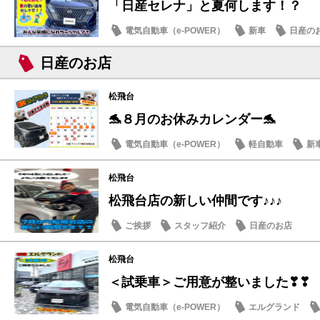
「日産セレナ」と夏何します！？
電気自動車（e-POWER）
新車
日産の
日産のお店
松飛台
🐬８月のお休みカレンダー🐬
電気自動車（e-POWER）
軽自動車
新
日産のお店
松飛台
松飛台店の新しい仲間です♪♪♪
ご挨拶
スタッフ紹介
日産のお店
松飛台
＜試乗車＞ご用意が整いました❣❣
電気自動車（e-POWER）
エルグランド