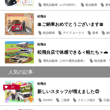
電気自動車（e-POWER）
軽自動車
新
日産のお店
松飛台
🎀ご納車おめでとうございます🎀
軽自動車
デイズ ルークス
新車
納
松飛台
松飛台店で体感できる＜軽たち＞🚗
電気自動車（100%電気自動車）
軽自動車
サクラ
人気の記事
松飛台
37
新しいスタッフが増えました😍
NISMO
ご挨拶
スタッフ紹介
日産