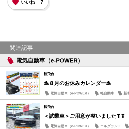
いいね
7
関連記事
電気自動車（e-POWER）
松飛台
🐬８月のお休みカレンダー🐬
電気自動車（e-POWER）
軽自動車
新
日産のお店
松飛台
＜試乗車＞ご用意が整いました❣❣
電気自動車（e-POWER）
エルグランド