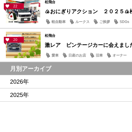
松飛台
22
🍙おにぎりアクション ２０２５🍙
軽自動車
ルークス
ご挨拶
SDGs
松飛台
20
激レア ビンテージカーに会えまし
愛車
日産のお店
旧車
オーナー
月別アーカイブ
2026年
2025年