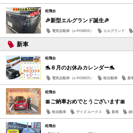
日産のお店
松飛台
🎉新型エルグランド誕生🎉
電気自動車（e-POWER）
エルグランド
日産のお店
新車
松飛台
🐬８月のお休みカレンダー🐬
電気自動車（e-POWER）
軽自動車
新
日産のお店
松飛台
🎀ご納車おめでとうございます🎀
軽自動車
デイズ ルークス
新車
納
松飛台