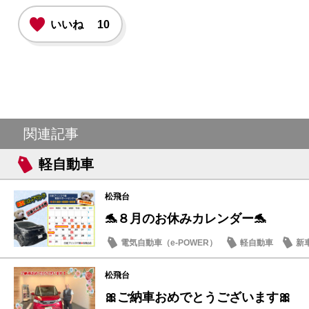
いいね
10
関連記事
軽自動車
松飛台
🐬８月のお休みカレンダー🐬
電気自動車（e-POWER）
軽自動車
新
日産のお店
松飛台
🎀ご納車おめでとうございます🎀