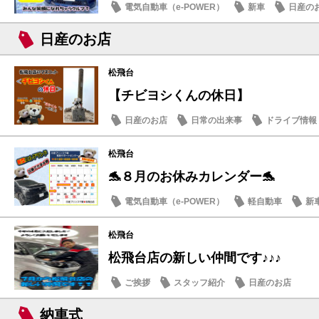
電気自動車（e-POWER）
新車
日産の
日産のお店
松飛台
【チビヨシくんの休日】
日産のお店
日常の出来事
ドライブ情報
松飛台
🐬８月のお休みカレンダー🐬
電気自動車（e-POWER）
軽自動車
新
日産のお店
松飛台
松飛台店の新しい仲間です♪♪♪
ご挨拶
スタッフ紹介
日産のお店
納車式