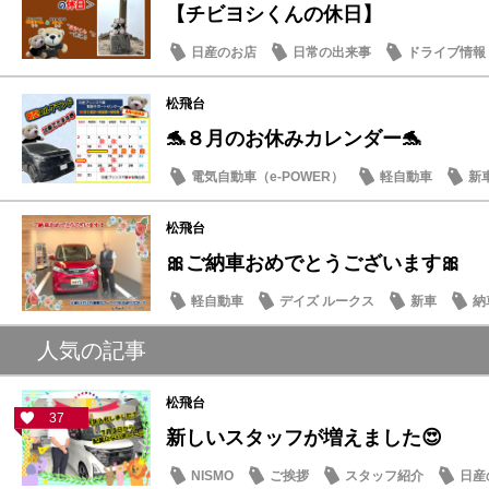
【チビヨシくんの休日】
日産のお店
日常の出来事
ドライブ情報
松飛台
🐬８月のお休みカレンダー🐬
電気自動車（e-POWER）
軽自動車
新
日産のお店
松飛台
🎀ご納車おめでとうございます🎀
軽自動車
デイズ ルークス
新車
納
人気の記事
松飛台
37
新しいスタッフが増えました😍
NISMO
ご挨拶
スタッフ紹介
日産