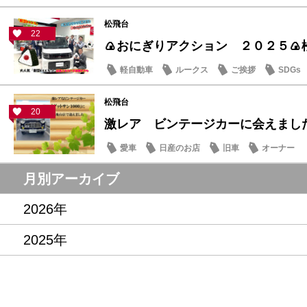
松飛台
22
🍙おにぎりアクション ２０２５🍙
軽自動車
ルークス
ご挨拶
SDGs
松飛台
20
激レア ビンテージカーに会えまし
愛車
日産のお店
旧車
オーナー
月別アーカイブ
2026年
2025年