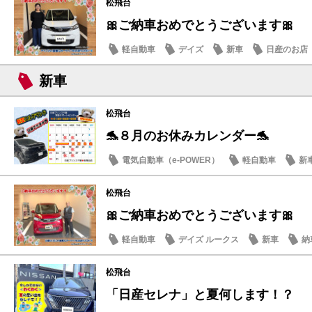
松飛台
🎀ご納車おめでとうございます🎀
軽自動車
デイズ
新車
日産のお店
新車
松飛台
🐬８月のお休みカレンダー🐬
電気自動車（e-POWER）
軽自動車
新
日産のお店
松飛台
🎀ご納車おめでとうございます🎀
軽自動車
デイズ ルークス
新車
納
松飛台
「日産セレナ」と夏何します！？