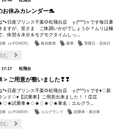
のお休みカレンダー🐬
🐾日産プリンス千葉🌻松飛台店 ｙ(*^^)ｎです毎日暑
きますが、皆さま ご体調いかがでしょうか？ムリは極
で、休憩＆水分＆モグモグタイムしっ...
車（e-POWER）
軽自動車
新車
営業日・店休日
お店
読む
7 17:17
松飛台
車＞ご用意が整いました❣❣
🐾日産プリンス千葉🌻松飛台店 ｙ(*^^)ｎです♦♢新
ランド♢♦【試乗車】ご用意出来ました！！👏👏
★♢★試乗車★♢★♢★♢★車名：エルグラ...
車（e-POWER）
エルグランド
試乗車・展示車
日産のお店
読む