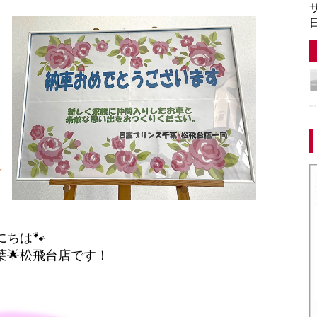
サ
日
にちは🐾
葉🌟松飛台店です！