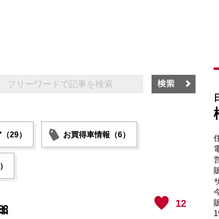
（29）
お買得車情報（6）
電
6）
販
サ
12
販

1