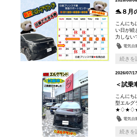
🐬８月
こんにちは
い日が続
力しない
電気自動
日産の
続きを
2026/07/1
＜試乗
こんにちは
型エルグ
★♢★♢
電気自動
新型車
続きを