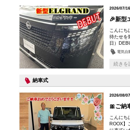
2026/07/1
🎉新型
こんにちは
待たせを
日）DEB
電気自動
新型車
続きを
納車式
2026/08/0
🎀ご納
こんにち
ROOX