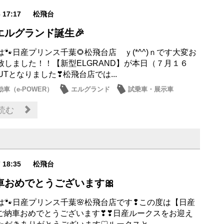
6 17:17
松飛台
エルグランド誕生🎉
🐾日産プリンス千葉🌻松飛台店 ｙ(*^^)ｎです大変お
致しました！！【新型ELGRAND】が本日（７月１６
UTとなりました❣松飛台店では...
車（e-POWER）
エルグランド
試乗車・展示車
日産のお店
読む
7 18:35
松飛台
車おめでとうございます🎀
は🐾日産プリンス千葉🌸松飛台店です❢この度は【日産
】ご納車おめでとうございます❣❣日産ルークスをお迎え