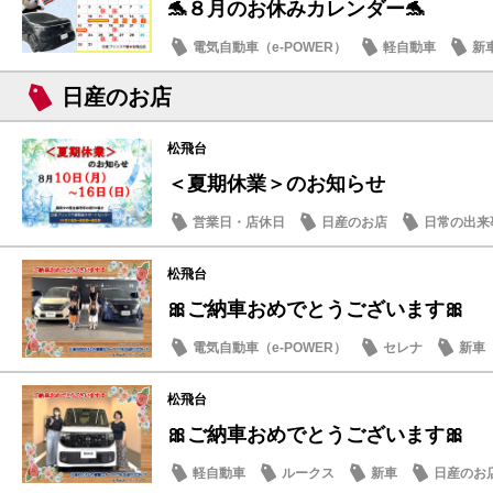
🐬８月のお休みカレンダー🐬
電気自動車（e-POWER）
軽自動車
新
日産のお店
日産のお店
松飛台
＜夏期休業＞のお知らせ
営業日・店休日
日産のお店
日常の出来
松飛台
🎀ご納車おめでとうございます🎀
電気自動車（e-POWER）
セレナ
新車
松飛台
🎀ご納車おめでとうございます🎀
軽自動車
ルークス
新車
日産のお