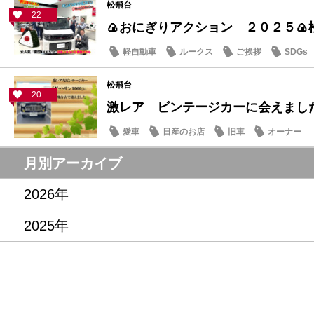
松飛台
22
🍙おにぎりアクション ２０２５🍙
軽自動車
ルークス
ご挨拶
SDGs
松飛台
20
激レア ビンテージカーに会えまし
愛車
日産のお店
旧車
オーナー
月別アーカイブ
2026年
2025年