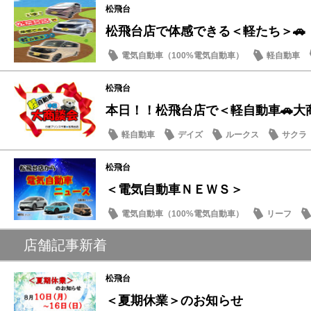
松飛台
松飛台店で体感できる＜軽たち＞🚗
電気自動車（100%電気自動車）
軽自動車
サクラ
松飛台
本日！！松飛台店で＜軽自動車🚗大
軽自動車
デイズ
ルークス
サクラ
松飛台
＜電気自動車ＮＥＷＳ＞
電気自動車（100%電気自動車）
リーフ
日産のお店
店舗記事新着
松飛台
＜夏期休業＞のお知らせ