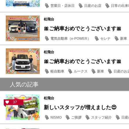
営業日・店休日
日産のお店
日常の出来
松飛台
🎀ご納車おめでとうございます🎀
電気自動車（e-POWER）
セレナ
新車
松飛台
🎀ご納車おめでとうございます🎀
軽自動車
ルークス
新車
日産のお
人気の記事
松飛台
37
新しいスタッフが増えました😍
NISMO
ご挨拶
スタッフ紹介
日産