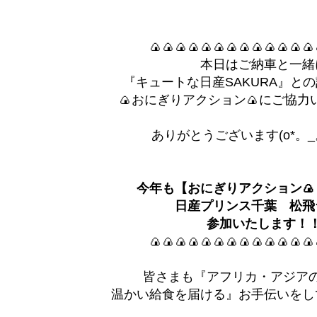
🍙🍙🍙🍙🍙🍙🍙🍙🍙🍙🍙🍙🍙
本日はご納車と一緒
『キュートな日産SAKURA』と
🍙おにぎりアクション🍙にご協力
ありがとうございます(o*。_
今年も【おにぎりアクション
日産プリンス千葉 松飛
参加いたします！
🍙🍙🍙🍙🍙🍙🍙🍙🍙🍙🍙🍙🍙
皆さまも『アフリカ・アジア
温かい給食を届ける』お手伝いをし