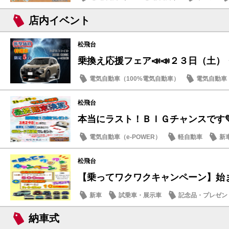
店内イベント
松飛台
乗換え応援フェア📣📣２３日（土
電気自動車（100%電気自動車）
電気自動車（
店内イベント
日産のお店
松飛台
本当にラスト！ＢＩＧチャンスです
電気自動車（e-POWER）
軽自動車
新
日産のお店
松飛台
【乗ってワクワクキャンペーン】始
新車
試乗車・展示車
記念品・プレゼン
日産のお店
納車式