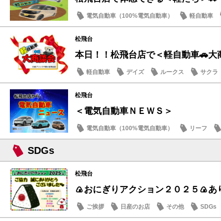
電気自動車（100%電気自動車）
軽自動車
サクラ
松飛台
本日！！松飛台店で＜軽自動車🚗大
軽自動車
デイズ
ルークス
サクラ
松飛台
＜電気自動車ＮＥＷＳ＞
電気自動車（100%電気自動車）
リーフ
日産のお店
SDGs
松飛台
🍙おにぎりアクション２０２５🍙あり
ご挨拶
日産のお店
その他
SDGs