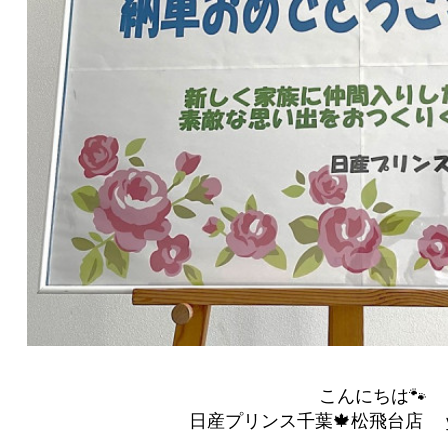
こんにちは🐾
日産プリンス千葉🍁松飛台店 ｙ(