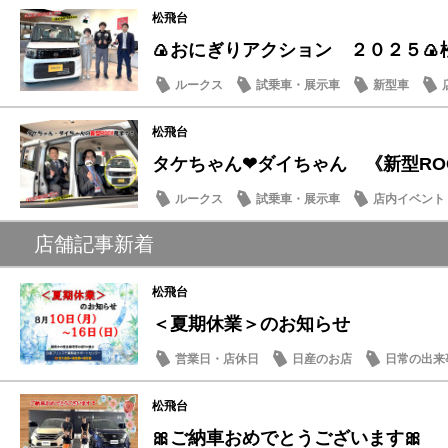
松飛台
🍙おにぎりアクション ２０２５
ルークス
試乗車・展示車
新型車
松飛台
タケちゃん❤ダイちゃん 《新型RO
ルークス
試乗車・展示車
店内イベント
店舗記事新着
松飛台
＜夏期休業＞のお知らせ
営業日・店休日
日産のお店
日常の出来
松飛台
🎀ご納車おめでとうございます🎀