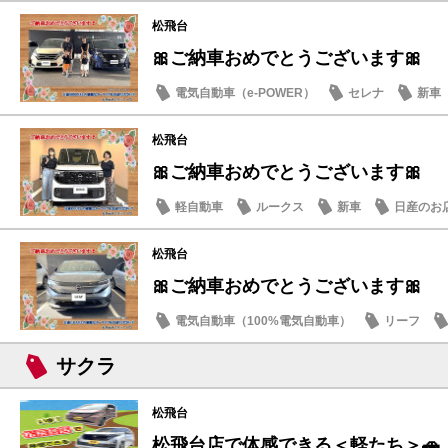
松飛台
🎀ご納車おめでとうございます🎀
電気自動車（e-POWER）
セレナ
新車
松飛台
🎀ご納車おめでとうございます🎀
軽自動車
ルークス
新車
日産のお
松飛台
🎀ご納車おめでとうございます🎀
電気自動車（100%電気自動車）
リーフ
サクラ
松飛台
松飛台店で体感できる＜軽たち＞🚗