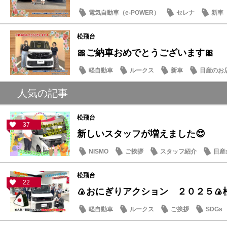
電気自動車（e-POWER）
セレナ
新車
松飛台
🎀ご納車おめでとうございます🎀
軽自動車
ルークス
新車
日産のお
人気の記事
松飛台
37
新しいスタッフが増えました😍
NISMO
ご挨拶
スタッフ紹介
日産
松飛台
22
🍙おにぎりアクション ２０２５🍙
軽自動車
ルークス
ご挨拶
SDGs