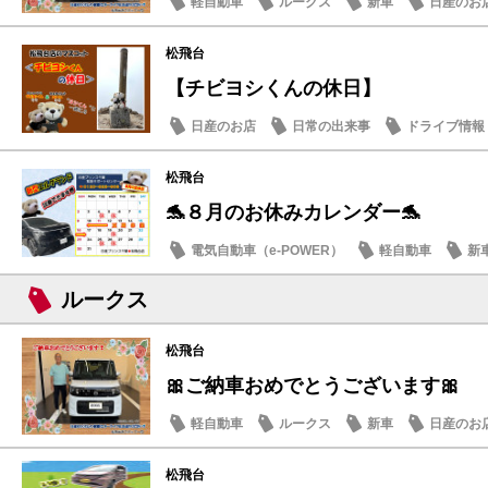
軽自動車
ルークス
新車
日産のお
松飛台
【チビヨシくんの休日】
日産のお店
日常の出来事
ドライブ情報
松飛台
🐬８月のお休みカレンダー🐬
電気自動車（e-POWER）
軽自動車
新
日産のお店
ルークス
松飛台
🎀ご納車おめでとうございます🎀
軽自動車
ルークス
新車
日産のお
松飛台