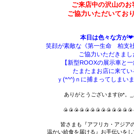
ご来店中の沢山のお
ご協力いただいてお
本日は色々な方が❤
笑顔が素敵な《第一生命 柏支
ご協力いただきました
【新型ROOXの展示車と一
たまたまお店に来てい
ｙ(*^^)ｎに捕まってしまいまし
ありがとうございます(o*。_
🍙🍙🍙🍙🍙🍙🍙🍙🍙🍙🍙🍙🍙
皆さまも『アフリカ・アジア
温かい給食を届ける』お手伝いをし