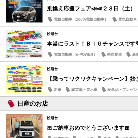
乗換え応援フェア📣📣２３日（土
電気自動車（100%電気自動車）
電気自動車（
店内イベント
日産のお店
松飛台
本当にラスト！ＢＩＧチャンスです
電気自動車（e-POWER）
軽自動車
新
日産のお店
松飛台
【乗ってワクワクキャンペーン】始
新車
試乗車・展示車
記念品・プレゼン
日産のお店
日産のお店
松飛台
🎀ご納車おめでとうございます🎀