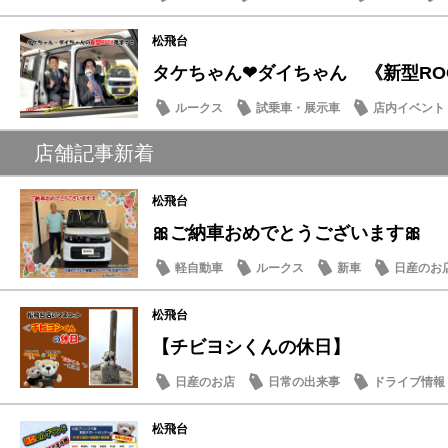
松飛台
タケちゃん❤ダイちゃん 《新型RO
ルークス
試乗車・展示車
店内イベント
店舗記事新着
松飛台
🎀ご納車おめでとうございます🎀
軽自動車
ルークス
新車
日産のお
松飛台
【チビヨシくんの休日】
日産のお店
日常の出来事
ドライブ情報
松飛台