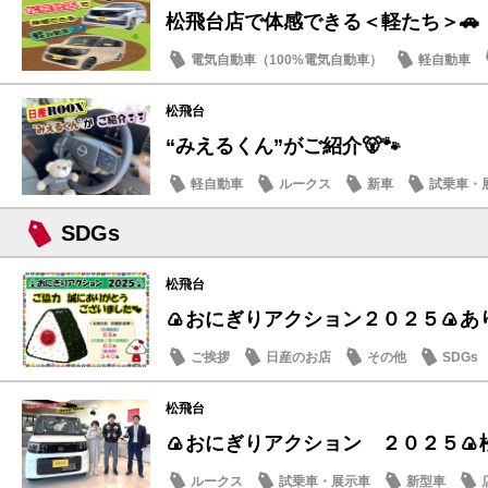
松飛台店で体感できる＜軽たち＞🚗
電気自動車（100%電気自動車）
軽自動車
サクラ
松飛台
“みえるくん”がご紹介🐻🐾
軽自動車
ルークス
新車
試乗車・
SDGs
松飛台
🍙おにぎりアクション２０２５🍙あり
ご挨拶
日産のお店
その他
SDGs
松飛台
🍙おにぎりアクション ２０２５
ルークス
試乗車・展示車
新型車