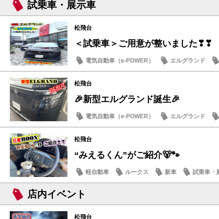
試乗車・展示車
松飛台
＜試乗車＞ご用意が整いました❣❣
電気自動車（e-POWER）
エルグランド
日産のお店
松飛台
🎉新型エルグランド誕生🎉
電気自動車（e-POWER）
エルグランド
日産のお店
松飛台
“みえるくん”がご紹介🐻🐾
軽自動車
ルークス
新車
試乗車・
店内イベント
松飛台