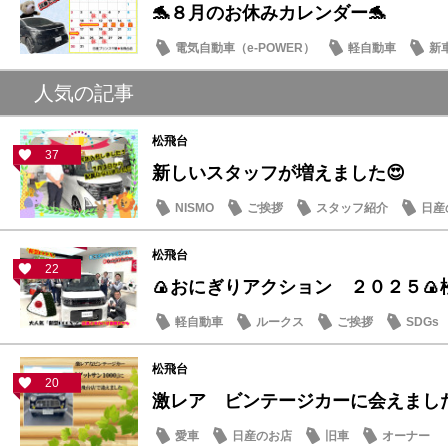
🐬８月のお休みカレンダー🐬
電気自動車（e-POWER）
軽自動車
新
日産のお店
人気の記事
松飛台
37
新しいスタッフが増えました😍
NISMO
ご挨拶
スタッフ紹介
日産
松飛台
22
🍙おにぎりアクション ２０２５🍙
軽自動車
ルークス
ご挨拶
SDGs
松飛台
20
激レア ビンテージカーに会えまし
愛車
日産のお店
旧車
オーナー