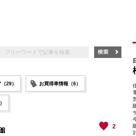
（29）
お買得車情報（6）
電
6）
販
サ
2
販

1