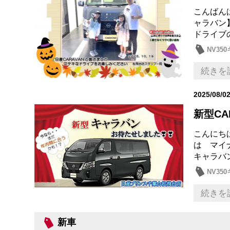
こんばん
ャラバン
ドライブ
NV35
続きを
2025/08/0
新型CA
こんにちは
は マイ
キャラバン
NV35
続きを
新車