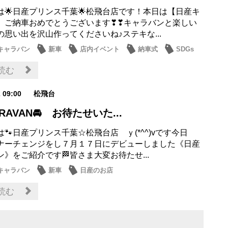
は🌟日産プリンス千葉🌟松飛台店です！本日は【日産キ
】ご納車おめでとうございます❣❣キャラバンと楽しい
の思い出を沢山作ってくださいね♪ステキな...
0キャラバン
新車
店内イベント
納車式
SDGs
読む
2 09:00
松飛台
RAVAN🚘 お待たせいた...
🐾日産プリンス千葉☆松飛台店 ｙ(*^^)vです今日
ナーチェンジをし７月１７日にデビューしました《日産
》をご紹介です🏁皆さま大変お待たせ...
0キャラバン
新車
日産のお店
読む