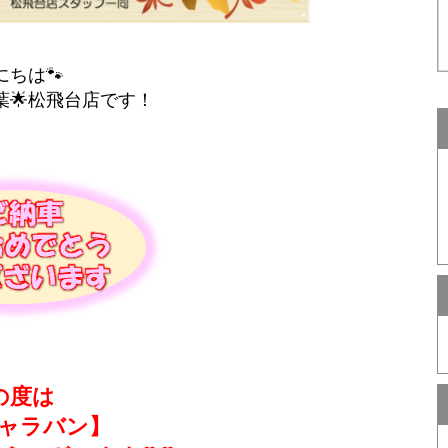
にちは🐾
葉🌟松飛台店です！
の度は
ャラバン】