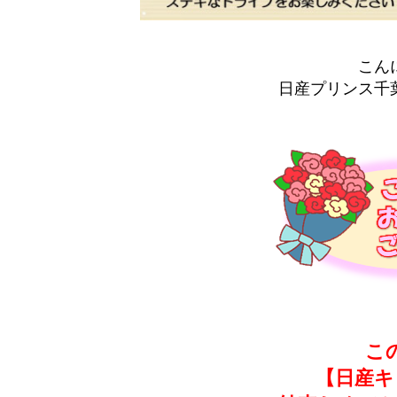
こん
日産プリンス千
こ
【日産キ