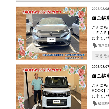
2026/08/0
🎀ご納
こんにち
ＬＥＡＦ
に来てい
電気自
納車式
続きを
2026/08/0
🎀ご納
こんにち
ROOX
に来てい
軽自動