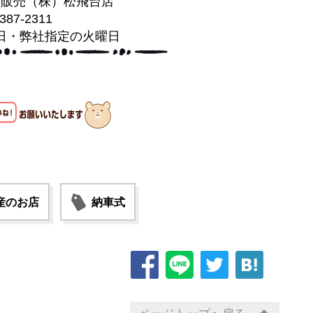
葉販売（株）松飛台店
-387-2311
日・弊社指定の火曜日
産のお店
納車式