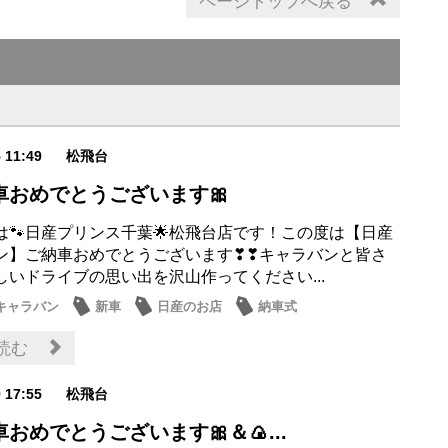
ページトップへ戻る
5 11:49
松飛台
車おめでとうございます🎀
は🐾日産プリンス千葉🌟松飛台店です！この度は【日産
ン】ご納車おめでとうございます❣❣キャラバンと皆さ
しいドライブの思い出を沢山作ってください...
0キャラバン
新車
日産のお店
納車式
読む
9 17:55
松飛台
車おめでとうございます🎀＆🍙...