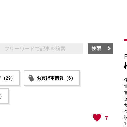
（29）
お買得車情報（6）
電
6）
販
サ
7
販
1