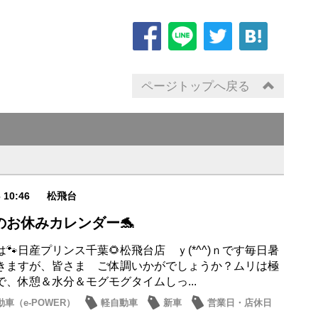
ページトップへ戻る
6 10:46
松飛台
のお休みカレンダー🐬
🐾日産プリンス千葉🌻松飛台店 ｙ(*^^)ｎです毎日暑
きますが、皆さま ご体調いかがでしょうか？ムリは極
で、休憩＆水分＆モグモグタイムしっ...
車（e-POWER）
軽自動車
新車
営業日・店休日