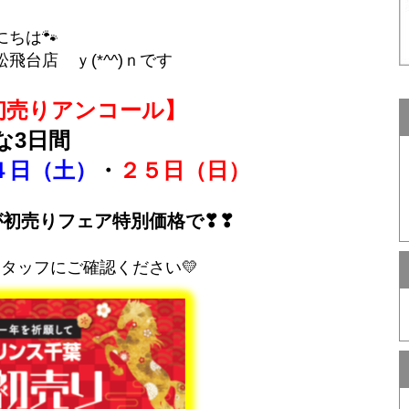
にちは🐾
飛台店 ｙ(*^^)ｎです
初売りアンコール】
な3日間
４日（土）
・
２５日（日）
初売りフェア特別価格で❣❣
タッフにご確認ください💛