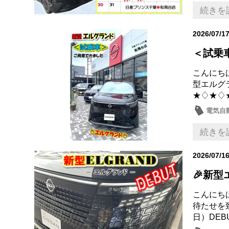
日産の
続きを
2026/07/1
＜試乗
こんにちは
型エルグ
★♢★♢
電気自動
新型車
続きを
2026/07/1
🎉新型
こんにちは
待たせを
日）DEB