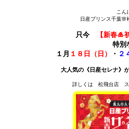
こん
日産プリンス千葉🌸松
只今
【新春
特別
１月
１８日（日）
・
２
大人気の《日産セレナ》が
詳しくは 松飛台店 ス