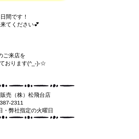
３日間です！
来てください💕
のご来店を
おります(^_-)-☆
葉販売（株）松飛台店
-387-2311
日・弊社指定の火曜日