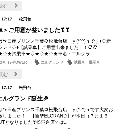
お店
読む
7 17:17
松飛台
車＞ご用意が整いました❣❣
🐾日産プリンス千葉🌻松飛台店 ｙ(*^^)ｎです♦♢新
ランド♢♦【試乗車】ご用意出来ました！！👏👏
★♢★試乗車★♢★♢★♢★車名：エルグラ...
車（e-POWER）
エルグランド
試乗車・展示車
日産のお店
読む
6 17:17
松飛台
エルグランド誕生🎉
🐾日産プリンス千葉🌻松飛台店 ｙ(*^^)ｎです大変お
致しました！！【新型ELGRAND】が本日（７月１６
UTとなりました❣松飛台店では...