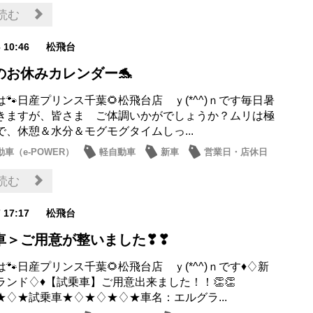
読む
6 10:46
松飛台
のお休みカレンダー🐬
🐾日産プリンス千葉🌻松飛台店 ｙ(*^^)ｎです毎日暑
きますが、皆さま ご体調いかがでしょうか？ムリは極
で、休憩＆水分＆モグモグタイムしっ...
車（e-POWER）
軽自動車
新車
営業日・店休日
お店
読む
7 17:17
松飛台
車＞ご用意が整いました❣❣
🐾日産プリンス千葉🌻松飛台店 ｙ(*^^)ｎです♦♢新
ランド♢♦【試乗車】ご用意出来ました！！👏👏
★♢★試乗車★♢★♢★♢★車名：エルグラ...