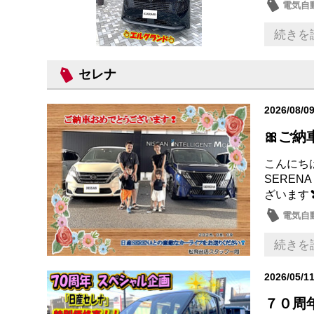
電気自動
新型車
続きを
セレナ
2026/08/0
🎀ご納
こんにち
SEREN
ざいます
電気自動
納車式
続きを
2026/05/1
７０周