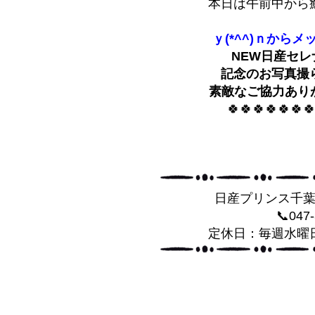
本日は午前中から
ｙ(*^^)ｎからメ
NEW日産セ
記念のお写真撮
素敵なご協力あり
🍀🍀🍀🍀🍀🍀
日産プリンス千
📞047
定休日：毎週水曜