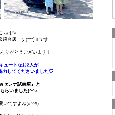
にちは🐾
飛台店 ｙ(*^^)ｎです
 ありがとうございます！
キュートなお2人が
協力してくださいました♡
EWセレナ試乗車』と
もらいました(^^♪
いですよね(#^^#)