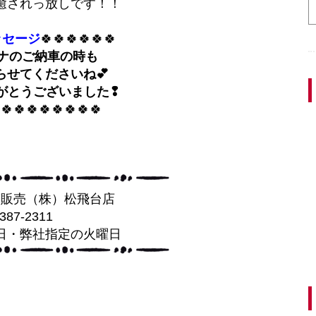
癒されっ放しです！！
ッセージ
🍀🍀🍀🍀🍀🍀
レナのご納車の時も
らせてくださいね💕
がとうございました❢
🍀🍀🍀🍀🍀🍀🍀🍀
葉販売（株）松飛台店
-387-2311
日・弊社指定の火曜日