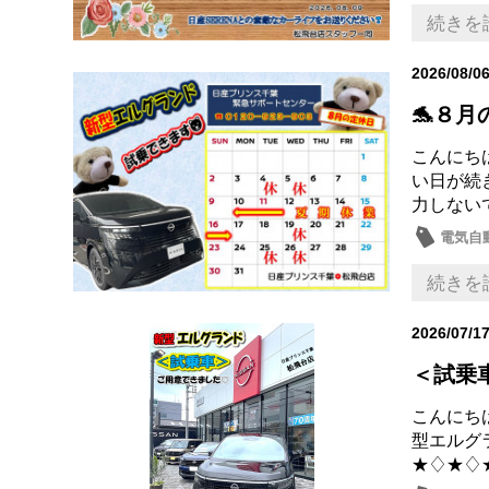
納車式
続きを
2026/08/0
🐬８月
こんにちは
い日が続
力しない
電気自動
日産の
続きを
2026/07/1
＜試乗
こんにちは
型エルグ
★♢★♢