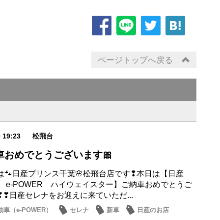
ページトップへ戻る
9 19:23
松飛台
車おめでとうございます🎀
は🐾日産プリンス千葉🌸松飛台店です❢本日は【日産
A e-POWER ハイウェイスター】ご納車おめでとうご
❣❣日産セレナをお迎えに来ていただ...
車（e-POWER）
セレナ
新車
日産のお店