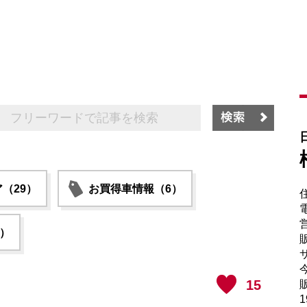
（29）
お買得車情報（6）
電
6）
販
サ
15
販
1