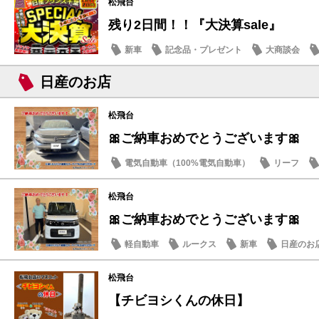
松飛台
残り2日間！！『大決算sale』
新車
記念品・プレゼント
大商談会
日産のお店
松飛台
🎀ご納車おめでとうございます🎀
電気自動車（100%電気自動車）
リーフ
松飛台
🎀ご納車おめでとうございます🎀
軽自動車
ルークス
新車
日産のお
松飛台
【チビヨシくんの休日】