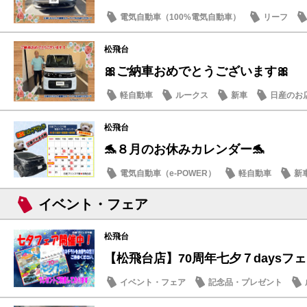
電気自動車（100%電気自動車）
リーフ
松飛台
🎀ご納車おめでとうございます🎀
軽自動車
ルークス
新車
日産のお
松飛台
🐬８月のお休みカレンダー🐬
電気自動車（e-POWER）
軽自動車
新
日産のお店
イベント・フェア
松飛台
【松飛台店】70周年七夕７daysフ
イベント・フェア
記念品・プレゼント
日産のお店