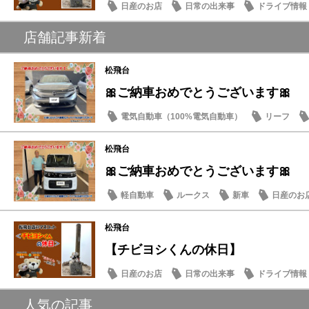
日産のお店
日常の出来事
ドライブ情報
店舗記事新着
松飛台
🎀ご納車おめでとうございます🎀
電気自動車（100%電気自動車）
リーフ
松飛台
🎀ご納車おめでとうございます🎀
軽自動車
ルークス
新車
日産のお
松飛台
【チビヨシくんの休日】
日産のお店
日常の出来事
ドライブ情報
人気の記事