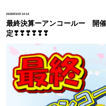
2026/03/19 14:14
最終決算ーアンコールー 開
定❣❣❣❣❣❣