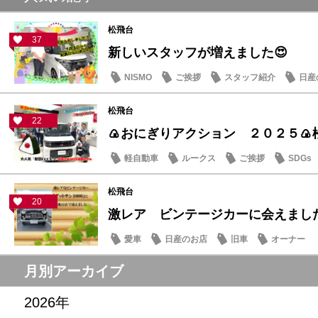
松飛台
37
新しいスタッフが増えました😍
NISMO
ご挨拶
スタッフ紹介
日産
松飛台
22
🍙おにぎりアクション ２０２５🍙
軽自動車
ルークス
ご挨拶
SDGs
松飛台
20
激レア ビンテージカーに会えまし
愛車
日産のお店
旧車
オーナー
月別アーカイブ
2026年