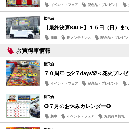
イベント・フェア
記念品・プレゼント
日産のお店
松飛台
【最終決算SALE】１５日（日）ま
新車
良メンテナンス
記念品・プレゼン
お買得車情報
松飛台
７０周年七夕７days🐻＜花火プレ
イベント・フェア
記念品・プレゼント
メンテナンス商品
日産のお店
松飛台
🌻７月のお休みカレンダー🌻
新車
イベント・フェア
お買得車情報