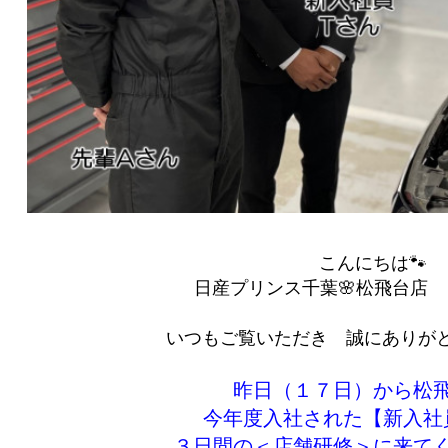
こんにちは🐾
日産プリンス千葉🌸松飛台店 ｙ(
いつもご覧いただき 誠にありが
昨日（１７日）から松
今年度入社された【新入社
３日間の＜店舗研修＞に来てく