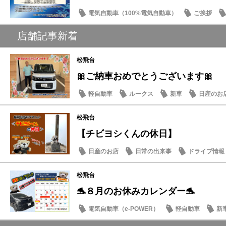
電気自動車（100%電気自動車）
ご挨拶
店舗記事新着
松飛台
🎀ご納車おめでとうございます🎀
軽自動車
ルークス
新車
日産のお
松飛台
【チビヨシくんの休日】
日産のお店
日常の出来事
ドライブ情報
松飛台
🐬８月のお休みカレンダー🐬
電気自動車（e-POWER）
軽自動車
新
日産のお店