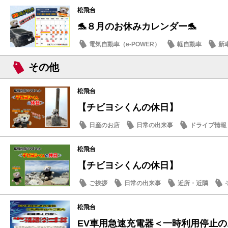
松飛台
🐬８月のお休みカレンダー🐬
電気自動車（e-POWER）
軽自動車
新
日産のお店
その他
松飛台
【チビヨシくんの休日】
日産のお店
日常の出来事
ドライブ情報
松飛台
【チビヨシくんの休日】
ご挨拶
日常の出来事
近所・近隣
松飛台
EV車用急速充電器＜一時利用停止