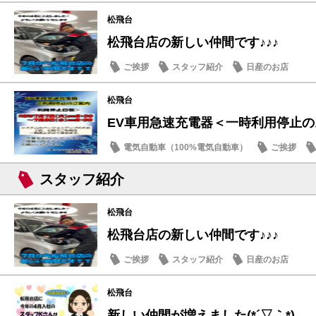
松飛台
松飛台店の新しい仲間です♪♪♪
ご挨拶
スタッフ紹介
日産のお店
松飛台
EV車用急速充電器＜一時利用停止
電気自動車（100%電気自動車）
ご挨拶
スタッフ紹介
松飛台
松飛台店の新しい仲間です♪♪♪
ご挨拶
スタッフ紹介
日産のお店
松飛台
新しい仲間が増えました(*´▽｀*)