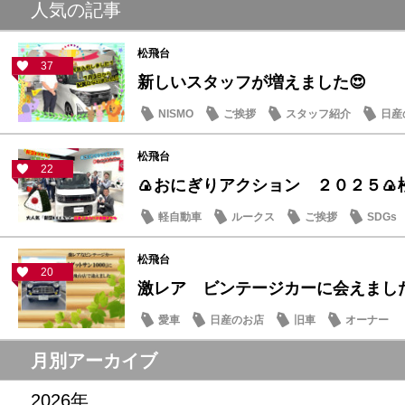
人気の記事
松飛台
37
新しいスタッフが増えました😍
NISMO
ご挨拶
スタッフ紹介
日産
松飛台
22
🍙おにぎりアクション ２０２５🍙
軽自動車
ルークス
ご挨拶
SDGs
松飛台
20
激レア ビンテージカーに会えまし
愛車
日産のお店
旧車
オーナー
月別アーカイブ
2026年