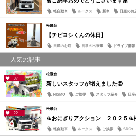
🎀ご納車おめでとうございます🎀
軽自動車
ルークス
新車
日産のお
松飛台
【チビヨシくんの休日】
日産のお店
日常の出来事
ドライブ情報
人気の記事
松飛台
37
新しいスタッフが増えました😍
NISMO
ご挨拶
スタッフ紹介
日産
松飛台
22
🍙おにぎりアクション ２０２５🍙
軽自動車
ルークス
ご挨拶
SDGs