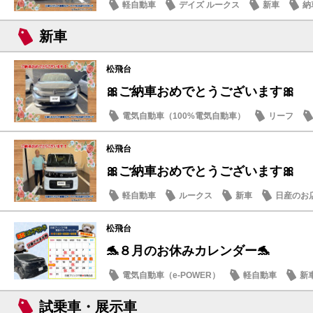
軽自動車
デイズ ルークス
新車
納
新車
松飛台
🎀ご納車おめでとうございます🎀
電気自動車（100%電気自動車）
リーフ
松飛台
🎀ご納車おめでとうございます🎀
軽自動車
ルークス
新車
日産のお
松飛台
🐬８月のお休みカレンダー🐬
電気自動車（e-POWER）
軽自動車
新
日産のお店
試乗車・展示車