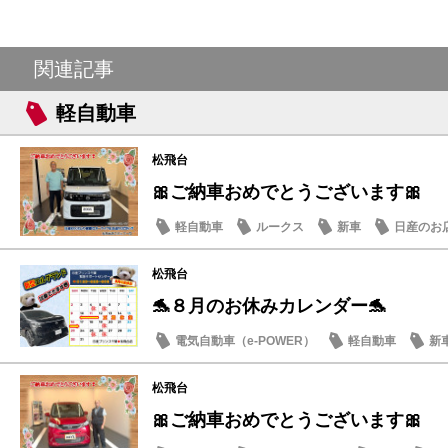
関連記事
軽自動車
松飛台
🎀ご納車おめでとうございます🎀
軽自動車
ルークス
新車
日産のお
松飛台
🐬８月のお休みカレンダー🐬
電気自動車（e-POWER）
軽自動車
新
日産のお店
松飛台
🎀ご納車おめでとうございます🎀