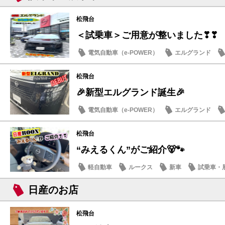
松飛台
＜試乗車＞ご用意が整いました❣❣
電気自動車（e-POWER）
エルグランド
日産のお店
松飛台
🎉新型エルグランド誕生🎉
電気自動車（e-POWER）
エルグランド
日産のお店
松飛台
“みえるくん”がご紹介🐻🐾
軽自動車
ルークス
新車
試乗車・
日産のお店
松飛台