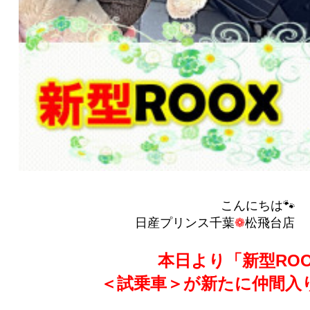
こんにちは🐾
日産プリンス千葉
❁
松飛台店 ｙ
本日より「新型RO
＜試乗車＞が新たに仲間入