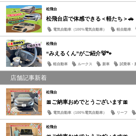
松飛台
松飛台店で体感できる＜軽たち＞🚗
電気自動車（100%電気自動車）
軽自動車
サクラ
松飛台
“みえるくん”がご紹介🐻🐾
軽自動車
ルークス
新車
試乗車・
店舗記事新着
松飛台
🎀ご納車おめでとうございます🎀
電気自動車（100%電気自動車）
リーフ
松飛台