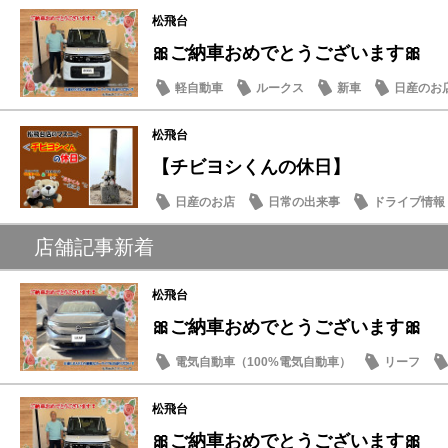
松飛台
🎀ご納車おめでとうございます🎀
軽自動車
ルークス
新車
日産のお
松飛台
【チビヨシくんの休日】
日産のお店
日常の出来事
ドライブ情報
店舗記事新着
松飛台
🎀ご納車おめでとうございます🎀
電気自動車（100%電気自動車）
リーフ
松飛台
🎀ご納車おめでとうございます🎀