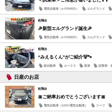
＜試乗車＞ご用意が整いました❣❣
電気自動車（e-POWER）
エルグランド
日産のお店
松飛台
🎉新型エルグランド誕生🎉
電気自動車（e-POWER）
エルグランド
日産のお店
松飛台
“みえるくん”がご紹介🐻🐾
軽自動車
ルークス
新車
試乗車・
日産のお店
松飛台
🎀ご納車おめでとうございます🎀
電気自動車（100%電気自動車）
リーフ