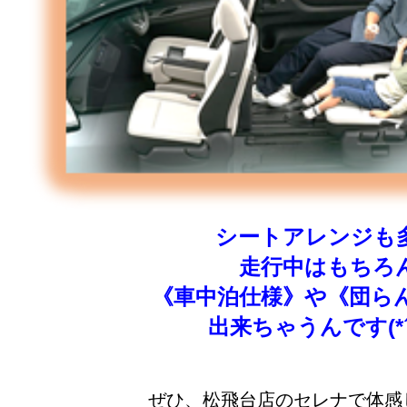
シートアレンジも
走行中はもちろ
《車中泊仕様》や《団ら
出来ちゃうんです(*´
ぜひ、松飛台店のセレナで体感