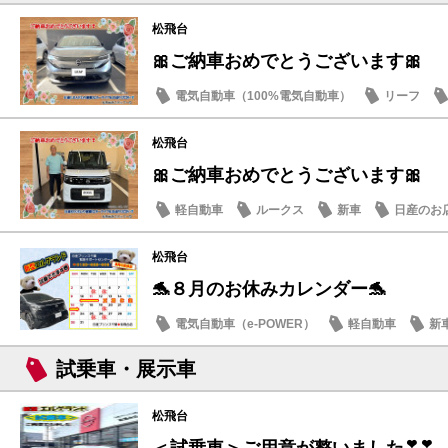
松飛台
🎀ご納車おめでとうございます🎀
電気自動車（100%電気自動車）
リーフ
松飛台
🎀ご納車おめでとうございます🎀
軽自動車
ルークス
新車
日産のお
松飛台
🐬８月のお休みカレンダー🐬
電気自動車（e-POWER）
軽自動車
新
日産のお店
試乗車・展示車
松飛台