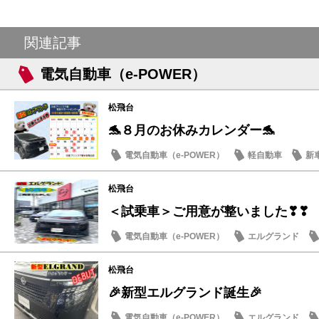
関連記事
電気自動車（e-POWER）
松飛台
🐬８月のお休みカレンダー🐬
電気自動車（e-POWER）
軽自動車
新
日産のお店
松飛台
＜試乗車＞ご用意が整いました❣❣
電気自動車（e-POWER）
エルグランド
日産のお店
松飛台
🎉新型エルグランド誕生🎉
電気自動車（e-POWER）
エルグランド