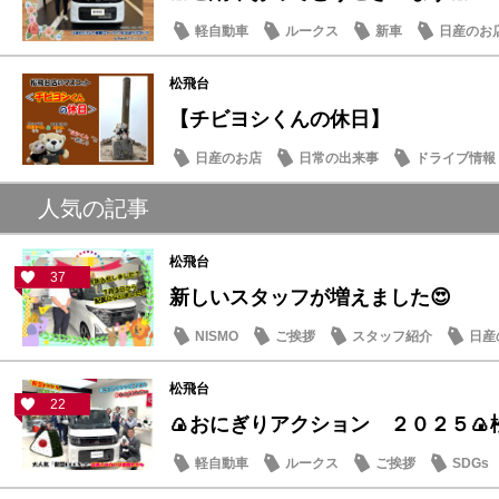
軽自動車
ルークス
新車
日産のお
松飛台
【チビヨシくんの休日】
日産のお店
日常の出来事
ドライブ情報
人気の記事
松飛台
37
新しいスタッフが増えました😍
NISMO
ご挨拶
スタッフ紹介
日産
松飛台
22
🍙おにぎりアクション ２０２５🍙
軽自動車
ルークス
ご挨拶
SDGs