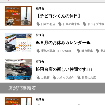
松飛台
【チビヨシくんの休日】
日産のお店
日常の出来事
ドライブ情報
松飛台
🐬８月のお休みカレンダー🐬
電気自動車（e-POWER）
軽自動車
新
日産のお店
松飛台
松飛台店の新しい仲間です♪♪♪
ご挨拶
スタッフ紹介
日産のお店
店舗記事新着
松飛台