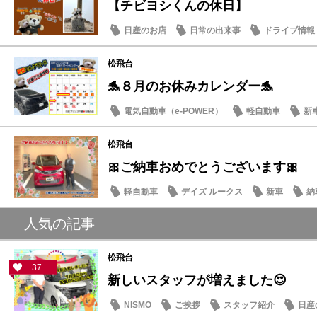
【チビヨシくんの休日】
日産のお店
日常の出来事
ドライブ情報
松飛台
🐬８月のお休みカレンダー🐬
電気自動車（e-POWER）
軽自動車
新
日産のお店
松飛台
🎀ご納車おめでとうございます🎀
軽自動車
デイズ ルークス
新車
納
人気の記事
松飛台
37
新しいスタッフが増えました😍
NISMO
ご挨拶
スタッフ紹介
日産