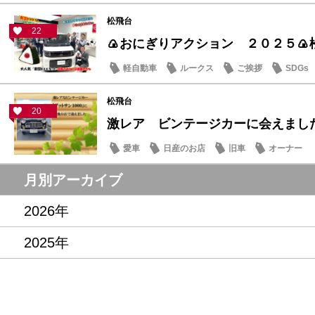
松飛台
22
🍙おにぎりアクション ２０２５🍙
軽自動車
ルークス
ご挨拶
SDGs
松飛台
20
激レア ビンテージカーに会えまし
愛車
日産のお店
旧車
オーナー
月別アーカイブ
2026年
2025年