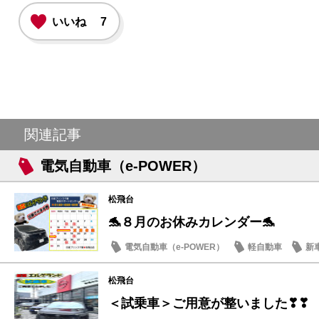
いいね
7
関連記事
電気自動車（e-POWER）
松飛台
🐬８月のお休みカレンダー🐬
電気自動車（e-POWER）
軽自動車
新
日産のお店
松飛台
＜試乗車＞ご用意が整いました❣❣