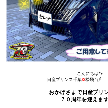
こんにちは🐾
日産プリンス千葉
❁
松飛台店 ｙ
おかげさまで日産プリ
７０周年を迎えま