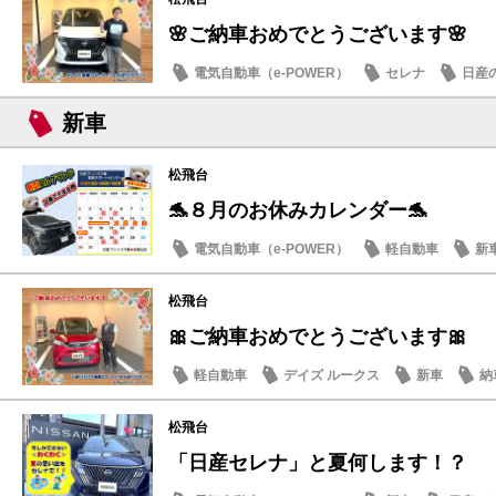
🌸ご納車おめでとうございます🌸
電気自動車（e-POWER）
セレナ
日産
新車
松飛台
🐬８月のお休みカレンダー🐬
電気自動車（e-POWER）
軽自動車
新
日産のお店
松飛台
🎀ご納車おめでとうございます🎀
軽自動車
デイズ ルークス
新車
納
松飛台
「日産セレナ」と夏何します！？