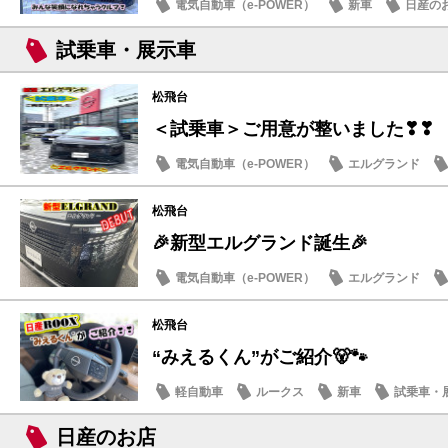
電気自動車（e-POWER）
新車
日産の
試乗車・展示車
松飛台
＜試乗車＞ご用意が整いました❣❣
電気自動車（e-POWER）
エルグランド
日産のお店
松飛台
🎉新型エルグランド誕生🎉
電気自動車（e-POWER）
エルグランド
日産のお店
松飛台
“みえるくん”がご紹介🐻🐾
軽自動車
ルークス
新車
試乗車・
日産のお店