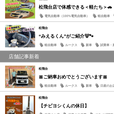
松飛台店で体感できる＜軽たち＞🚗
電気自動車（100%電気自動車）
軽自動車
サクラ
松飛台
“みえるくん”がご紹介🐻🐾
軽自動車
ルークス
新車
試乗車・
店舗記事新着
松飛台
🎀ご納車おめでとうございます🎀
軽自動車
ルークス
新車
日産のお
松飛台
【チビヨシくんの休日】