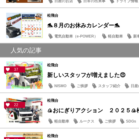
日産のお店
日常の出来事
ドライブ情報
松飛台
🐬８月のお休みカレンダー🐬
電気自動車（e-POWER）
軽自動車
新
日産のお店
人気の記事
松飛台
37
新しいスタッフが増えました😍
NISMO
ご挨拶
スタッフ紹介
日産
松飛台
22
🍙おにぎりアクション ２０２５🍙
軽自動車
ルークス
ご挨拶
SDGs
松飛台