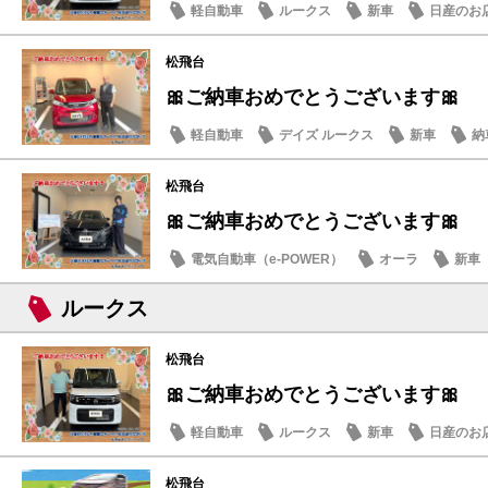
軽自動車
ルークス
新車
日産のお
松飛台
🎀ご納車おめでとうございます🎀
軽自動車
デイズ ルークス
新車
納
松飛台
🎀ご納車おめでとうございます🎀
電気自動車（e-POWER）
オーラ
新車
ルークス
松飛台
🎀ご納車おめでとうございます🎀
軽自動車
ルークス
新車
日産のお
松飛台