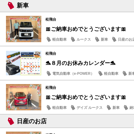
新車
松飛台
🎀ご納車おめでとうございます🎀
軽自動車
ルークス
新車
日産のお
松飛台
🐬８月のお休みカレンダー🐬
電気自動車（e-POWER）
軽自動車
新
日産のお店
松飛台
🎀ご納車おめでとうございます🎀
軽自動車
デイズ ルークス
新車
納
日産のお店