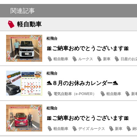
関連記事
軽自動車
松飛台
🎀ご納車おめでとうございます🎀
軽自動車
ルークス
新車
日産のお
松飛台
🐬８月のお休みカレンダー🐬
電気自動車（e-POWER）
軽自動車
新
日産のお店
松飛台
🎀ご納車おめでとうございます🎀
軽自動車
デイズ ルークス
新車
納