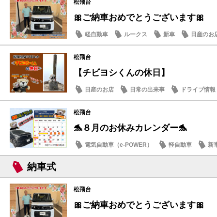
松飛台
🎀ご納車おめでとうございます🎀
軽自動車
ルークス
新車
日産のお
松飛台
【チビヨシくんの休日】
日産のお店
日常の出来事
ドライブ情報
松飛台
🐬８月のお休みカレンダー🐬
電気自動車（e-POWER）
軽自動車
新
日産のお店
納車式
松飛台
🎀ご納車おめでとうございます🎀